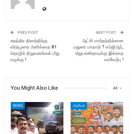
PREV POST
NEXT POST
சுதந்திர தினத்திற்கு
ஆட்சி மாற்றத்திற்கான
விடுமுறை அளிக்காத 81
மதுரை மாநாடு ? எம்ஜிஆர்,
தொழில் நிறுவனங்கள் மீது
ஜெயலலிதாவுக்கு இல்லாத
வழக்கு !
வரவேற்பு !
You Might Also Like
All
NEWS
அரசியல்