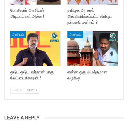
போலீஸார் அரசியல்
தமிழக அரசால்
அடியாட்கள் அல்ல !
அங்கீகரிக்கப்பட்ட திரிஷா
நற்பணி மன்றம் ?
அரசியல்
அரசியல்
ஓடு.. ஓடு… வர்றான் பாரு
என்ன ஒரு அபத்தமான
வேட்டைக்காரன் !
வழக்கு !
PREV
NEXT
LEAVE A REPLY