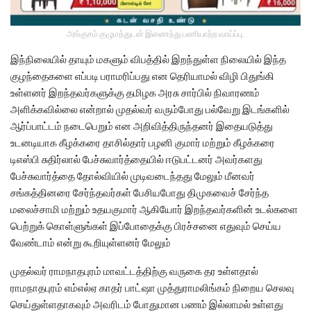
அங்குசம் குழுமத்துடன் இணைந்து பணியாற்ற வாய்ப்பு.
இந்நிலையில் தாயும் மகளும் விபத்தில் இறந்துள்ள நிலையில் இந்த
குழந்தைகளை எப்படி பராமரிப்பது என தெரியாமல் விழி பிதுங்கி
உள்ளனர் இறந்தவர்களுக்கு தமிழக அரசு சார்பில் நிவாரணம்
அளிக்கவில்லை என்றால் முதல்வர் வரும்போது பல்வேறு இடங்களில்
ஆர்ப்பாட்டம் நடைபெறும் என அறிவித்திருந்தனர் இதையடுத்து
உடனடியாக கீழக்கரை தாசில்தார் பழனி குமார் மற்றும் கீழக்கரை
டிஎஸ்பி சுதிர்லால் பேச்சுவார்த்தையில் ஈடுபட்டனர் அவர்களது
பேச்சுவார்த்தை தோல்வியில் முடிவடைந்தது மேலும் மீனவர்
சங்கத்தினரை சேர்ந்தவர்கள் பேசியபோது திமுகவைச் சேர்ந்த
மலைச்சாமி மற்றும் உதயகுமார் ஆகியோர் இறந்தவர்களின் உடல்களை
பெற்றுக் கொள்ளுங்கள் இப்போதைக்கு பிரச்சனை எதுவும் செய்ய
வேண்டாம் என்று கூறியுள்ளனர் மேலும்
முதல்வர் ராமநாதபுரம் மாவட்டத்திற்கு வருகை தர உள்ளதால்
ராமநாதபுரம் எம்எல்ஏ காதர் பாட்ஷா முத்துராமலிங்கம் நிறைய செலவு
செய்துள்ளதாகவும் அவரிடம் போதுமான பணம் இல்லாமல் உள்ளது