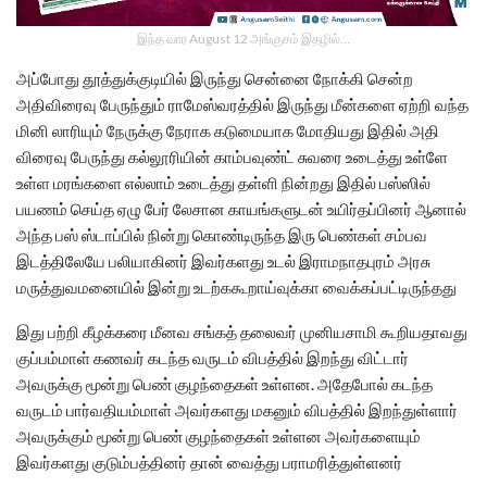
இந்த வார August 12 அங்குசம் இதழில்…
அப்போது தூத்துக்குடியில் இருந்து சென்னை நோக்கி சென்ற
அதிவிரைவு பேருந்தும் ராமேஸ்வரத்தில் இருந்து மீன்களை ஏற்றி வந்த
மினி லாரியும் நேருக்கு நேராக கடுமையாக மோதியது இதில் அதி
விரைவு பேருந்து கல்லூரியின் காம்பவுண்ட் சுவரை உடைத்து உள்ளே
உள்ள மரங்களை எல்லாம் உடைத்து தள்ளி நின்றது இதில் பஸ்ஸில்
பயணம் செய்த ஏழு பேர் லேசான காயங்களுடன் உயிர்தப்பினர் ஆனால்
அந்த பஸ் ஸ்டாப்பில் நின்று கொண்டிருந்த இரு பெண்கள் சம்பவ
இடத்திலேயே பலியாகினர் இவர்களது உடல் இராமநாதபுரம் அரசு
மருத்துவமனையில் இன்று உடற்ககூறாய்வுக்கா வைக்கப்பட்டிருந்தது
இது பற்றி கீழக்கரை மீனவ சங்கத் தலைவர் முனியசாமி கூறியதாவது
குப்பம்மாள் கணவர் கடந்த வருடம் விபத்தில் இறந்து விட்டார்
அவருக்கு மூன்று பெண் குழந்தைகள் உள்ளன. அதேபோல் கடந்த
வருடம் பார்வதியம்மாள் அவர்களது மகனும் விபத்தில் இறந்துள்ளார்
அவருக்கும் மூன்று பெண் குழந்தைகள் உள்ளன அவர்களையும்
இவர்களது குடும்பத்தினர் தான் வைத்து பராமரித்துள்ளனர்