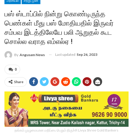
அரசியல்
சற்று முன்
பஸ் ஸ்டாப்பில் நின்று கொண்டிருந்த
பெண்கள் மீது பஸ் மோதியதில் இருவர்
சம்பவ இடத்திலேயே பலி ஆறுதல் கூட
சொல்ல வராத எம்எல்ஏ !
Last updated
Sep 26, 2023
By
Angusam News
0
Share
தங்கம் முழுமையான மதிப்பை பெறும் திருச்சி Livya Shree Gold Bankers