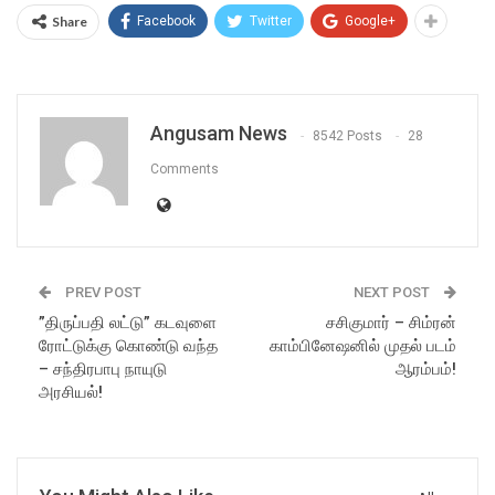
Share
Facebook
Twitter
Google+
Angusam News
8542 Posts
28
Comments
PREV POST
NEXT POST
”திருப்பதி லட்டு” கடவுளை
சசிகுமார் – சிம்ரன்
ரோட்டுக்கு கொண்டு வந்த
காம்பினேஷனில் முதல் படம்
– சந்திரபாபு நாயுடு
ஆரம்பம்!
அரசியல்!