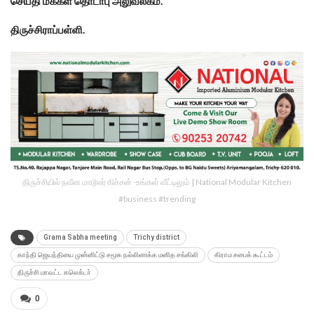
செய்தி மக்கள் தொடா்பு அலுவலகம்.
திருச்சிராப்பள்ளி.
திருச்சியில் நவீன மாடூலர் கிச்சன் -உங்கள் வீட்டிலும் | National Modular Kitchen
#business #trending
Grama Sabha meeting
Trichy district
காந்தி ஜெயந்தியை முன்னிட்டு சமூக நல்லிணக்க மனித சங்கிலி
கிராம சபைக் கூட்டம்
திருச்சி மாவட்ட கலெக்டா்
0