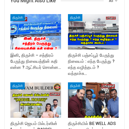
You Might Also Like
All
திருச்சி
திருச்சி
இனி, திருச்சி – சத்திரம்
திருச்சி பஞ்சப்பூர் பேருந்து
பேருந்து நிலையத்தின் கதி
நிலையம் : எந்த பேருந்து ?
என்ன ? ஆட்சியர் சொன்ன…
எந்த வழித்தடம் ?
வந்தாச்சு…
திருச்சி
திருச்சி
திருச்சி ஜெயம் பில்டர்ஸின்
திருச்சியில் BE WELL ADS