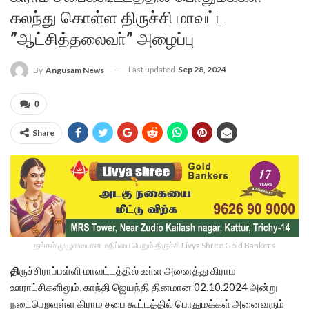
கலந்து கொள்ள திருச்சி மாவட்ட
”ஆட்சித்தலைவா்” அழைப்பு
Last updated
Sep 28, 2024
By
Angusam News
0
Share
தங்கம் முழுமையான மதிப்பை பெறும் திருச்சி Livya Shree Gold Bankers
தி
ருச்சிராப்பள்ளி மாவட்டத்தில் உள்ள அனைத்து கிராம
ஊராட்சிகளிலும், காந்தி ஜெயந்தி தினமான 02.10.2024 அன்று
நடைபெறவுள்ள கிராம சபை கூட்டத்தில் பொதுமக்கள் அனைவரும்