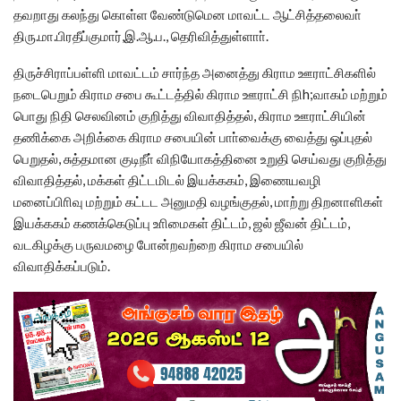
தவறாது கலந்து கொள்ள வேண்டுமென மாவட்ட ஆட்சித்தலைவா்
திரு.மா.பிரதீப்குமார்,இ.ஆ.ப., தெரிவித்துள்ளாா்.
திருச்சிராப்பள்ளி மாவட்டம் சார்ந்த அனைத்து கிராம ஊராட்சிகளில்
நடைபெறும் கிராம சபை கூட்டத்தில் கிராம ஊராட்சி நிh;வாகம் மற்றும்
பொது நிதி செலவினம் குறித்து விவாதித்தல், கிராம ஊராட்சியின்
தணிக்கை அறிக்கை கிராம சபையின் பாா்வைக்கு வைத்து ஒப்புதல்
பெறுதல், சுத்தமான குடிநீா் விநியோகத்தினை உறுதி செய்வது குறித்து
விவாதித்தல், மக்கள் திட்டமிடல் இயக்ககம், இணையவழி
மனைப்பிாிவு மற்றும் கட்டட அனுமதி வழங்குதல், மாற்று திறனாளிகள்
இயக்ககம் கணக்கெடுப்பு உாிமைகள் திட்டம், ஜல் ஜீவன் திட்டம்,
வடகிழக்கு பருவமழை போன்றவற்றை கிராம சபையில்
விவாதிக்கப்படும்.