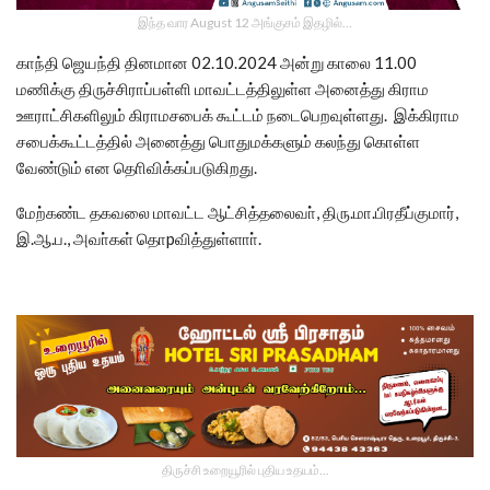
இந்த வார August 12 அங்குசம் இதழில்…
காந்தி ஜெயந்தி தினமான 02.10.2024 அன்று காலை 11.00
மணிக்கு திருச்சிராப்பள்ளி மாவட்டத்திலுள்ள அனைத்து கிராம
ஊராட்சிகளிலும் கிராமசபைக் கூட்டம் நடைபெறவுள்ளது. இக்கிராம
சபைக்கூட்டத்தில் அனைத்து பொதுமக்களும் கலந்து கொள்ள
வேண்டும் என தொிவிக்கப்படுகிறது.
மேற்கண்ட தகவலை மாவட்ட ஆட்சித்தலைவா், திரு.மா.பிரதீப்குமார்,
இ.ஆ.ப., அவா்கள் தொpவித்துள்ளாா்.
திருச்சி உறையூரில் புதிய உதயம்...