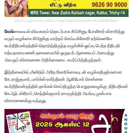
தங்கம் முழுமையான மதிப்பை பெறும் திருச்சி Livya Shree Gold Bankers
வேங்
கைவயல் விவகாரம் தொடர்பாக சிபிசிஐடி போலீசார் விசாரித்து
வரும் வழக்கை சிபிஐக்கு மாற்றம் செய்யக்கோரி ஏற்கெனவே
உயர்நீதிமன்றத்தில் தொடுத்திருந்த வழக்கில் ஓய்வு பெற்ற நீதிபதி
சத்யநாராயணன் தலைமையில் ஒருநபர் ஆணையம் அமைத்து
அவரும் விசாரணை அறிக்கையை சமர்ப்பித்திருந்தார்.
இந்நிலையில், மீண்டும் அதே கோரிக்கையுடன் வழக்கறிஞர்களான
கே. ராஜ்குமார், மார்க்ஸ் ரவீந்திரன் ஆகியோர் சென்னை
உயர்நீதிமன்றத்தில் தாக்கல் செய்திருந்த பொதுநலவழக்கு நீதிபதிகள்
கே.ஆர். ஸ்ரீராம், செந்தில்குமார் ராமமூர்த்தி அமர்வு முன்பாக
விசாரணைக்கு வந்தது.