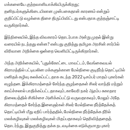
மக்களையே குற்றவாளியாக்கியிருக்கிறது;
தனிநபர்களுக்கிடையிலான முன்பகைதான் காரணம் என்றும்
குறிப்பிட்டு வழக்கை திசை திருப்பிவிட்டது என்பதாக குற்றஞ்சாட்டி
வருகிறார்கள்.
இந்நிலையில், இந்த விவகாரம் தொடர்பாக அன்று முதல் இன்று
வரையில் நடந்தது என்ன? என்பது குறித்து தமிழக அரசின் சார்பில்
விரிவான அறிக்கை ஒன்றை வெளியிட்டிருக்கிறார்கள்.
அந்த அறிக்கையில், “புதுக்கோட்டை மாவட்டம், வேங்கைவயல்
கிராமத்தில் பட்டியலின மக்களுக்கான மேல்நிலை குடிநீர்த் தொட்டியில்
மனிதக் கழிவு கலக்கப்பட்டதாக கடந்த 2022 டிசம்பர் மாதம் புகார்கள்
எழுந்தன. இக்கிராமத்தைச் சேர்ந்த குழந்தைகள் சிலர் வாந்தி மற்றும்
காய்ச்சலால் பாதிக்கப்பட்டதாகவும், காவேரி நகர் ஆரம்ப சுகாதார
நிலையத்தில் சிகிச்சை அளிக்கப்பட்டு வருவதாகவும், மேலும் அதே
கிராமத்தைச் சேர்ந்த இளைஞர்கள் சிலர் மேல்நிலை நீர்த்தேக்கத்
தொட்டியின் மீது ஏறிப் பார்த்ததில், மேல்நிலை நீர்த்தேக்க நீரில்
மலக்கழிவுகள் மலக்கழிவுகள் மிதப்பதாகவும் தெரிவித்ததைத்
தொடர்ந்து, இதுகுறித்து தக்க நடவடிக்கை எடுக்குமாறு புகார்