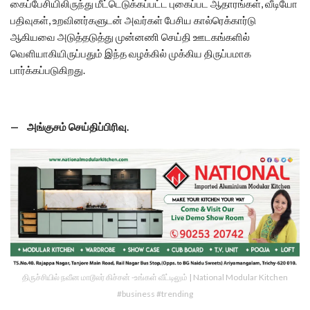
கைப்பேசியிலிருந்து மீட்டெடுக்கப்பட்ட புகைப்பட ஆதாரங்கள், வீடியோ
பதிவுகள், உறவினர்களுடன் அவர்கள் பேசிய கால்ரெக்கார்டு
ஆகியவை அடுத்தடுத்து முன்னணி செய்தி ஊடகங்களில்
வெளியாகியிருப்பதும் இந்த வழக்கில் முக்கிய திருப்பமாக
பார்க்கப்படுகிறது.
— அங்குசம் செய்திப்பிரிவு.
திருச்சியில் நவீன மாடூலர் கிச்சன் -உங்கள் வீட்டிலும் | National Modular Kitchen
#business #trending