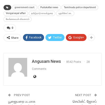
government court.
Pudukottai news
Tamilnadu police department
Vengaivayal affair
தமிழ்நாடு காவல்துறை
புதுக்கோட்டை
வேங்கைவயல் விவகாரம்
0
Share
Facebook
Twitter
Google+
Angusam News
8542 Posts
28
Comments
PREV POST
NEXT POST
பூஜையறை படமாக
செயின்ட் ஜோசப்