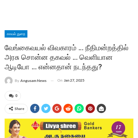
காவல் துறை
வேங்கைவயல் விவகாரம் … நீதிமன்றத்தில்
அரசு சொன்ன தகவல் … வெளியான
ஆடியோ … என்னதான் நடந்தது?
On
Jan 27, 2025
By
Angusam News
0
Share