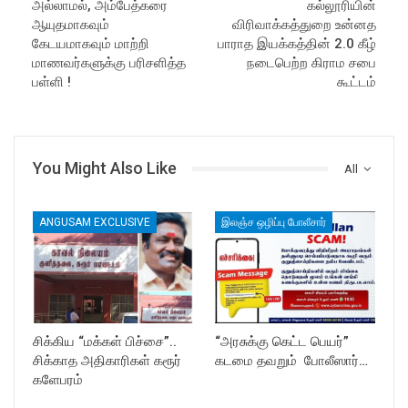
அல்லாமல், அம்பேத்கரை
கல்லூரியின்
ஆயுதமாகவும்
விரிவாக்கத்துறை உன்னத
கேடயமாகவும் மாற்றி
பாராத இயக்கத்தின் 2.0 கீழ்
மாணவர்களுக்கு பரிசளித்த
நடைபெற்ற கிராம சபை
பள்ளி !
கூட்டம்
You Might Also Like
All
ANGUSAM EXCLUSIVE
இலஞ்ச ஒழிப்பு போலீசார்
சிக்கிய “மக்கள் பிச்சை”..
“அரசுக்கு கெட்ட பெயர்”
சிக்காத அதிகாரிகள் கரூர்
கடமை தவறும் போலீஸார்…
களேபரம்