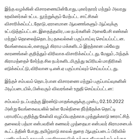
இந்த வழக்கின் விசாரணையின்போது, புகார்தாரர் மற்றும் அவரது
உறவினர்கள் உட்பட நூற்றுக்கும் மேற்பட்ட சாட்சிகள்
விசாரிக்கப்பட்டதோடு, ஏராளமான ஆவணங்களும் ஆய்வுக்கு
உட்படுத்தப்பட்டன. இதைத்தவிர, பல நபர்களின் அலைபேசி எண்கள்
மற்றும் தொலைத்தொடர்பு தகவல்கள் பகுப்பாய்வு செய்யப்பட்டன.
வேங்கைவயல், எறையூர் கிராம மக்களிடம் இதற்கான பல்வேறு
காரணங்கள் குறித்தும் விரிவாக விசாரிக்கப்பட்டது. மேலும், அந்தக்
கிராமத்தைச் சேர்ந்த சில நபர்களிடமிருந்து உயிரியல் மாதிரிகள்
எடுக்கப்பட்டு, விரிவான டி.என்.ஏ பகுப்பாய்வும் செய்யப்பட்டது.
இந்தச் சம்பவம் தொடர்பான விசாரணை மற்றும் பகுப்பாய்வுகளின்
அடிப்படையில், பின்வரும் விவரங்கள் உறுதி செய்யப்பட்டன:
சம்பவம் நடப்பதற்கு இரண்டு மாதங்களுக்கு முன்பு, 02.10.2022
அன்று வேங்கைவயலில் உள்ள மேல்நிலை நீர்த்தேக்க தொட்டி
பராமரிப்பு குறித்து கேள்வி எழுப்பியதற்காக முத்துக்காடு ஊராட்சித்
தலைவர் பத்மா என்பவரின் கணவர் முத்தையா என்பவர் கிராமசபைக்
கூட்டத்தின் போது, தமிழ்நாடு காவல் துறை ஆயுதப்படைப் பிரிவில்
பணியாற்றும் காவலர் முரளிராஜாவின் தந்தை ஜீவானந்தம் தந்தை