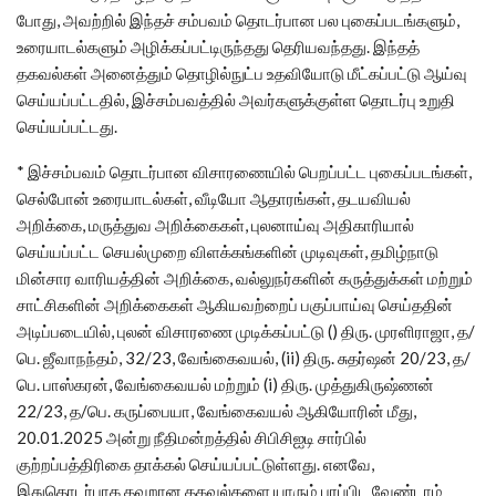
போது, அவற்றில் இந்தச் சம்பவம் தொடர்பான பல புகைப்படங்களும்,
உரையாடல்களும் அழிக்கப்பட்டிருந்தது தெரியவந்தது. இந்தத்
தகவல்கள் அனைத்தும் தொழில்நுட்ப உதவியோடு மீட்கப்பட்டு ஆய்வு
செய்யப்பட்டதில், இச்சம்பவத்தில் அவர்களுக்குள்ள தொடர்பு உறுதி
செய்யப்பட்டது.
* இச்சம்பவம் தொடர்பான விசாரணையில் பெறப்பட்ட புகைப்படங்கள்,
செல்போன் உரையாடல்கள், வீடியோ ஆதாரங்கள், தடயவியல்
அறிக்கை, மருத்துவ அறிக்கைகள், புலனாய்வு அதிகாரியால்
செய்யப்பட்ட செயல்முறை விளக்கங்களின் முடிவுகள், தமிழ்நாடு
மின்சார வாரியத்தின் அறிக்கை, வல்லுநர்களின் கருத்துக்கள் மற்றும்
சாட்சிகளின் அறிக்கைகள் ஆகியவற்றைப் பகுப்பாய்வு செய்ததின்
அடிப்படையில், புலன் விசாரணை முடிக்கப்பட்டு () திரு. முரளிராஜா, த/
பெ. ஜீவாநந்தம், 32/23, வேங்கைவயல், (ii) திரு. சுதர்ஷன் 20/23, த/
பெ. பாஸ்கரன், வேங்கைவயல் மற்றும் (i) திரு. முத்துகிருஷ்ணன்
22/23, த/பெ. கருப்பையா, வேங்கைவயல் ஆகியோரின் மீது,
20.01.2025 அன்று நீதிமன்றத்தில் சிபிசிஐடி சார்பில்
குற்றப்பத்திரிகை தாக்கல் செய்யப்பட்டுள்ளது. எனவே,
இதுதொடர்பாக தவறான தகவல்களை யாரும் பரப்பிட வேண்டாம்