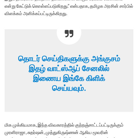
என்று கேட்டுக் கொள்ளப்படுகிறது.” என்பதாக, தமிழக அரசின் சார்பில்
விளக்கம் அளிக்கப்பட்டிருக்கிறது.
தொடர் செய்திகளுக்கு அங்குசம்
இதழ் வாட்ஸ்ஆப் சேனலில்
இணைய இங்கே கிளிக்
செய்யவும்.
மிக முக்கியமாக, இந்த விவகாரத்தில் குற்றஞ்சாட்டப்பட்டிருக்கும்
முரளிராஜா, சுதர்ஷன், முத்துகிருஷ்ணன் ஆகிய மூவரின்