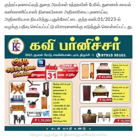
குற்றப்புலனாய்வுத் துறை அவர்கள் உத்தரவின் பேரில், துணைக் காவல்
கண்காணிப்பாளர் நிலையிலான அதிகாரியை புலனாய்வு
அதிகாரியாக நியமித்து, புதுக்கோட்டை குற்ற எண்.01/2023-ல்
வழக்கு பதிவு செய்யப்பட்டு விசாரணைக்கு எடுத்துக் கொள்ளப்பட்டது.
அங்குசம் குழுமத்துடன் இணைந்து பணியாற்ற வாய்ப்பு.