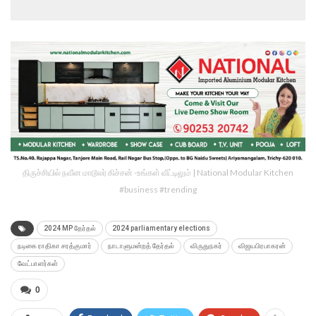
திருச்சியில் நவீன மாடூலர் கிச்சன் -உங்கள் வீட்டிலும் | National Modular Kitchen
#business #trending
2024 MP தேர்தல்
2024 parliamentary elections
நடிகை ராதிகா சரத்குமார்
நாடாளுமன்றத் தேர்தல்
விருதுநகர்
விஜயபிரபாகரன்
வேட்பாளர்கள்
0