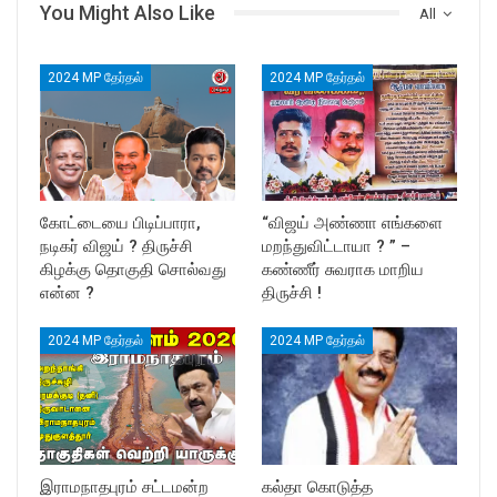
You Might Also Like
All
2024 MP தேர்தல்
2024 MP தேர்தல்
கோட்டையை பிடிப்பாரா,
“விஜய் அண்ணா எங்களை
நடிகர் விஜய் ? திருச்சி
மறந்துவிட்டாயா ? ” –
கிழக்கு தொகுதி சொல்வது
கண்ணீர் சுவராக மாறிய
என்ன ?
திருச்சி !
2024 MP தேர்தல்
2024 MP தேர்தல்
இராமநாதபுரம் சட்டமன்ற
கல்தா கொடுத்த