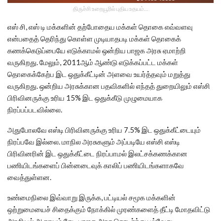
திருச்சி உறையூரில் புதிய உதயம்...
எஸ் சி, எஸ் டி மக்களின் தற்போதைய மக்கள் தொகை எவ்வளவு
என்பதைத் தெரிந்து கொள்ள முடியாதபடி மக்கள் தொகைக்
கணக்கெடுப்பையே எடுக்காமல் ஒன்றிய பாஜக அரசு ஏமாற்றி
வருகிறது. மேலும், 2011ஆம் ஆண்டு எடுக்கப்பட்ட மக்கள்
தொகைக்கேற்ப இட ஒதுக்கீட்டின் அளவை உயர்த்தவும் மறுத்து
வருகிறது. ஒன்றிய அரசுக்கான பதவிகளில் எந்தத் துறையிலும் எஸ்சி
பிரிவினருக்கு உரிய 15% இட ஒதுக்கீடு முழுமையாக
நிரப்பப்படவில்லை.
அதுபோலவே எஸ்டி பிரிவினருக்கு உரிய 7.5% இட ஒதுக்கீட்டையும்
நிரப்பவே இல்லை. மாநில அரசுகளும் அப்படியே எஸ்சி எஸ்டி
பிரிவினரின் இட ஒதுக்கீட்டை நிரப்பாமல் இலட்சக்கணக்கான
பணியிடங்களைப் பின்னடைவுக் காலிப் பணியிடங்களாகவே
வைத்துள்ளன.
உண்மைநிலை இவ்வாறு இருக்க, பட்டியல் சமூக மக்களின்
ஒற்றுமையைச் சிதைக்கும் நோக்கில் முரண்களைத் தீட்டி மோதவிட்டு
அரசியல் ஆதாயம் தேட பாஜக அரசு தொடர்ந்து பல்வேறு