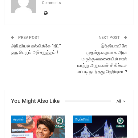
Comments
PREV POST
NEXT POST
அறிவியல் கல்விக்கே “நீட்”
இந்தியாவிலே
ஒரு பெரும் அச்சுறுத்தல் !
முதல்முறையாக அரசு
மருத்துவமனையில் ஈரல்
மாற்று அறுவைச் சிகிச்சை
எப்படி நடந்தது தெரியுமா ?
You Might Also Like
All
சமூகம்
ஆன்மீகம்