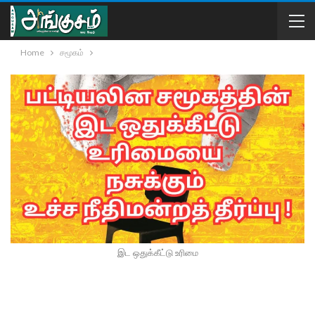
Home
சமூகம்
இட ஒதுக்கீட்டு உரிமை