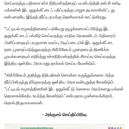
செய்வதற்கு பதிலாக உச்ச நீதிமன்றத்தைப் பயன்படுத்தி எஸ் சி எஸ்டி
மக்களின் இட ஒதுக்கீட்டைப் பறிப்பதற்கு பாஜக தயாராகிவிட்டது
என்பதையே இந்தத் தீர்ப்பு நமக்கு தெளிவாகக் காட்டுகிறது.
*பட்டியல் சமூகத்தினரைப் பல்வேறு குழுக்களாகப் பிரித்து இட
ஒதுக்கீட்டைப் பங்கீடு செய்வதற்கு மாநில அரசுகளிடம் அதிகாரம்
அளிப்பதையும்; வருமான வரம்பு அடிப்படையில் இட ஒதுக்கீட்டை
நடைமுறைப்படுத்துவதற்கு கிரீமிலேயர் முறையைத் திணிக்க
முயல்வதையும் எதிர்த்து உச்சநீதிமன்றத்தில் சீராய்வு செய்வதற்கு
இந்திய ஒன்றிய அரசு மனு தாக்கல் செய்ய வேண்டும்.
*கிரீமிலேயர் குறித்து நீதிபதிகள் சொன்ன கருத்துக்களை அந்த
தீர்ப்பிலிருந்து நீக்குவதற்கு ஒன்றிய அரசு வலியுறுத்த வேண்டும்.
*பட்டியல் சமூகத்தினரின் இட ஒதுக்கீட்டு அளவை அவர்களது மக்கள்
தொகைக்கேற்ப உயர்த்த வேண்டும்.” என்பதாக முன்வைக்கிறார்,
தொல்.திருமாவளவன்.
– அங்குசம் செய்திப்பிரிவு.