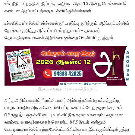
உச்சநீதிமன்றத்தின் தீர்ப்புக்கு எதிராக ஆக-13 அன்று சென்னையில்
கண்டன ஆர்ப்பாட்டத்தை நடத்தியிருக்கின்றனர்.
உச்சநீதிமன்றத்தின் சர்ச்சைக்குரிய தீர்ப்பு குறித்தும், ஆர்ப்பாட்டத்தின்
நோக்கம் குறித்து அக்கட்சியின் நிறுவனர் – தலைவர்
தொல்.திருமாவளவன் அறிக்கை ஒன்றை வெளியிட்டிருந்தார்.
இந்த வார August 12 அங்குசம் இதழில்…
அந்த அறிக்கையில், “புரட்சியாளர் அம்பேத்கரின் நோக்கத்துக்கு
மாறாக மாநில அரசுகளே எஸ்சி பட்டியலை பல்வேறு குழுவினராகப்
பிரித்து இட ஒதுக்கீட்டையும் பங்கிட்டுத் தரலாம் எனவும் ; வருமான
வரம்பை அளவுகோலாகக் கொண்ட ‘க்ரீமிலேயர்’ என்னும்
பொருளாதாரத்தில் சற்று மேம்பட்ட பிரிவினரை இட ஒதுக்கீட்டிலிருந்து