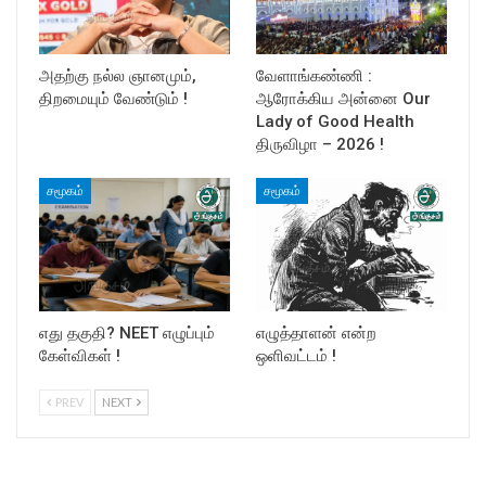
அதற்கு நல்ல ஞானமும்,
வேளாங்கண்ணி :
திறமையும் வேண்டும் !
ஆரோக்கிய அன்னை Our
Lady of Good Health
திருவிழா – 2026 !
சமூகம்
சமூகம்
எது தகுதி? NEET எழுப்பும்
எழுத்தாளன் என்ற
கேள்விகள் !
ஒளிவட்டம் !
PREV
NEXT