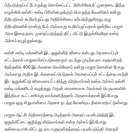
பிற்படுத்தப்பட்டோருக்கு சொல்லப்பட்ட ‘கிரிமிலேயர்’ முறையை இந்த
வழக்கில் எஸ்சி- எஸ்டி பிரிவினருக்கும் பொருத்த வேண்டும் என்று
நீதிபதிகள் கூறியிருப்பது அதிர்ச்சியை ஏற்படுத்துகிறது. ஏழு
நீதிபதிகளில் நான்கு பேர் அவ்வாறு கூறியிருப்பதால் ஒன்றிய பாஜக
அரசு இதை நடைமுறைப்படுத்தத் திட்டமிட்டு இருக்கிறதோ என்ற
அச்சம் எழுந்துள்ளது.
எஸ்சி எஸ்டி மக்களின் இட ஒதுக்கீடு உரிமை என்பது அரசமைப்புச்
சட்டத்தால் பாதுகாக்கப்படுவதாகும். நடந்து முடிந்த நாடாளுமன்றத்
தேர்தலில் 400 இடங்களை வெல்வோம் என்று பாஜக சொன்ன போது
அவ்வாறு அதிக இடங்களைப் பெற்றால் அரசமைப்புச் சட்டத்தை மாற்றி
இட ஒதுக்கீட்டு உரிமையைப் பறித்து விடுவார்கள் என்ற அச்சம் எஸ்சி
எஸ்டி மக்களிடம் எழுந்தது. அதன் காரணமாக அவர்கள் பெருமளவில்
இந்தியா கூட்டணிக்கு வாக்களித்தனர். அதனால்தான் இப்போது
பாஜக ஒரு சிறுபான்மை அரசை நடத்த வேண்டிய நிலை ஏற்பட்டுள்ளது.
பாஜக ஆட்சி அதிகாரத்தை பிடித்தால் அதைப் பயன்படுத்தி இட
ஒதுக்கீட்டை ஒழித்து விடுவார்கள் என்ற அச்சம் இப்போது
உண்மையாகி விட்டது. நாடாளுமன்றத்தைப் பயன்படுத்தி அதைச்