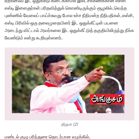
ஏற்கனவே இட ஒதுக்கீடு கிடைக்காமல் இலட்சக்கணக்கான எஸ்சி
எஸ்டி இளைஞர்கள் பரிதவித்துக் கொண்டிருக்கும் சூழலில், வெந்த
புண்ணில் வேலைப் பாய்ச்சுவது போல உச்ச நீதிமன்ற நீதிபதிகள், எஸ்சி,
எஸ்டி பிரிவில் ஒரு தலைமுறையினர் இட ஒதுக்கீட்டின் பயனை
அடைந்து விட்டால் அவர்களை இட ஒதுக்கீட்டுத் தகுதியிலிருந்து நீக்க
வேண்டும் என்று கூறியுள்ளனர்.
திருமா (2)
மண்டல் குழு பரிந்துரை தொடர்பான வழக்கில்,