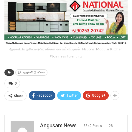
திருச்சியில் நவீன மாடூலர் கிச்சன் -உங்கள் வீட்டிலும் | National Modular Kitchen
#business #trending
இட ஒதுக்கீட்டு உரிமை
0
Share
Facebook
Twitter
Google+
Angusam News
8542 Posts
28