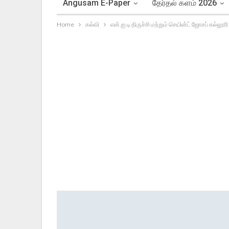
Angusam E-Paper
தேர்தல் களம் 2026
Home
கல்வி
என்.ஐ.டி திருச்சி மற்றும் செயின்ட் ஜோசப் கல்லூரி