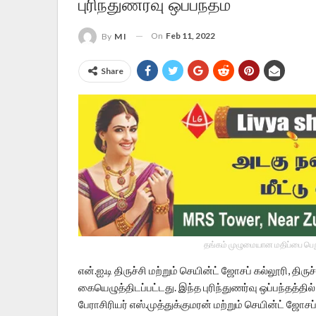
புரிந்துணர்வு ஒப்பந்தம்
On
Feb 11, 2022
By
M I
Share
தங்கம் முழுமையான மதிப்பை பெறு
என்.ஐ.டி திருச்சி மற்றும் செயின்ட் ஜோசப் கல்லூரி, திர
கையெழுத்திடப்பட்டது. இந்த புரிந்துணர்வு ஒப்பந்தத்தி
பேராசிரியர் எஸ்.முத்துக்குமரன் மற்றும் செயின்ட் ஜோசப்