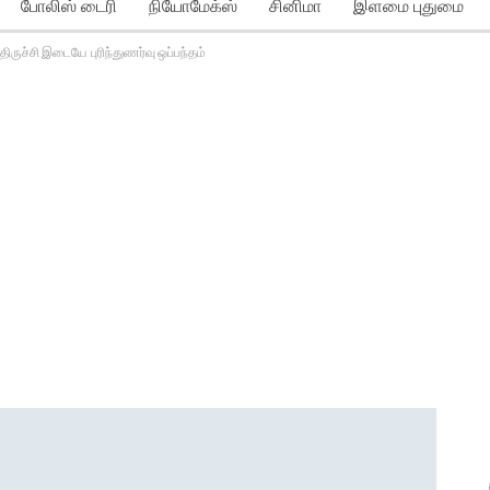
போலிஸ் டைரி
நியோமேக்ஸ்
சினிமா
இளமை புதுமை
 திருச்சி இடையே புரிந்துணர்வு ஒப்பந்தம்