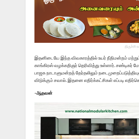
திருச்சி 
இதனிடையே இந்த விவகாரத்தில் உயர் நீதிமன்றம் மற்றும
காங்கிரஸ் வழக்கறிஞர் தெரிவித்து உள்ளார். சண்டிகர் 
பாஜக நாடாளுமன்றத் தேர்தலிலும் நடைமுறைப்படுத்தியு
விடுக்கும் சவால். இதனை எதிர்க்கட்சிகள் எப்படி எதி
-ஆதவன்