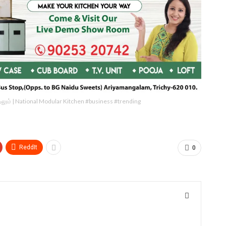
ீட்டிலும் | National Modular Kitchen #business #trending
ReddIt
0