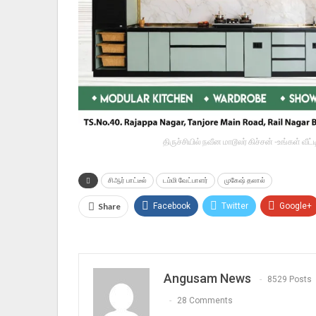
திருச்சியில் நவீன மாடூலர் கிச்சன் -உங்கள் வ
சிஆர் பாட்டீல்
டம்மி வேட்பாளர்
முகேஷ் தலால்
Share
Facebook
Twitter
Google+
Angusam News
8529 Posts
28 Comments