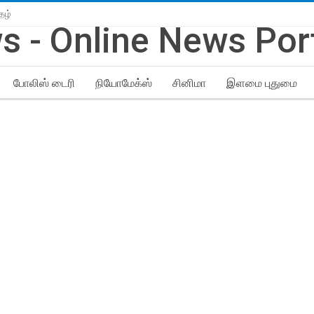
தழ்
போலிஸ் டைரி
நியோமேக்ஸ்
சினிமா
இளமை புதுமை