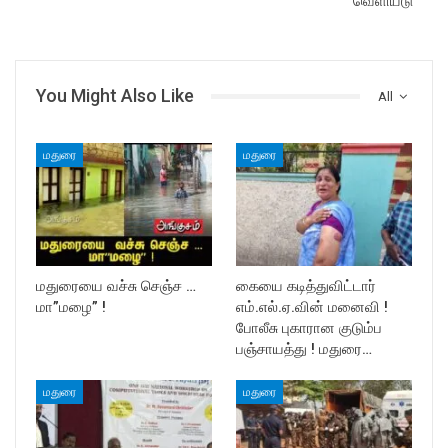
வெளியீடு
You Might Also Like
All
மதுரை
மதுரை
மதுரையை வச்சு செஞ்ச …
கையை கடித்துவிட்டார்
மா”மழை” !
எம்.எல்.ஏ.வின் மனைவி !
போலீசு புகாரான குடும்ப
பஞ்சாயத்து ! மதுரை…
மதுரை
மதுரை