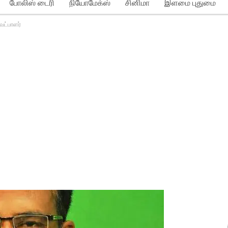
போலிஸ் டைரி
நியோமேக்ஸ்
சினிமா
இளமை புதுமை
ேட்பாளர்