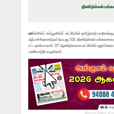
திண்டுக்கல் மக்
மா
ர்க்சிஸ்ட் கம்யூனிஸ்ட் கட்சியின் தமிழ்நாடு மாநில
ஆர்.சச்சிதானந்தம் (வயது 53) திண்டுக்கல் மக்களவைத் 
பட்டதாரியாவார். 37 ஆண்டுகளாக கட்சியில் உறுப்பினர
பணியாற்றி வருகிறார்.
இந்த வார August 12 அ