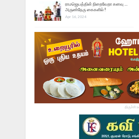
ராமஜெயத்தின் நிறைவேறா கனவு …
அருண்நேரு கைகளில் !
Apr 16, 2024
திருச்சி 