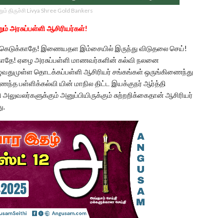
ம் திருச்சி Livya Shree Gold Bankers
் அரசுப்பள்ளி ஆசிரியர்கள்!
 கெடுக்காதே! இணையதள இம்சையில் இருந்து விடுதலை செய்!
்காதே! ஏழை அரசுப்பள்ளி மாணவர்களின் கல்வி நலனை
ுவதுமுள்ள தொடக்கப்பள்ளி ஆசிரியர் சங்கங்கள் ஒருங்கிணைந்து
்த பள்ளிக்கல்வி யின் மாநில திட்ட இயக்குநர் ஆர்த்தி
அலுவலர்களுக்கும் அனுப்பியிருக்கும் சுற்றறிக்கைதான் ஆசிரியர்
ு.