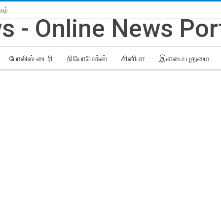
தழ்
போலிஸ் டைரி
நியோமேக்ஸ்
சினிமா
இளமை புதுமை