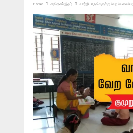
Home
அங்குசம் இதழ்
வாத்தியாருங்களுக்கு வேற வேலையே இ