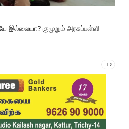
ே இல்லையா? குமுறும் அரசுப்பள்ளி
0