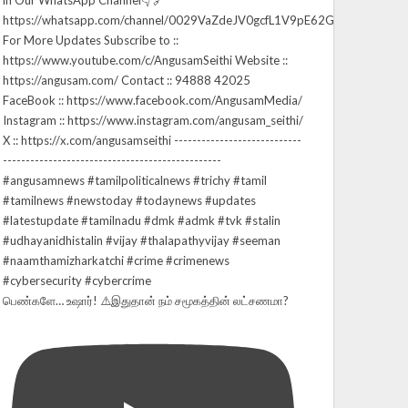
பெண்களே… உஷார்! ⚠️இதுதான் நம் சமூகத்தின் லட்சணமா?