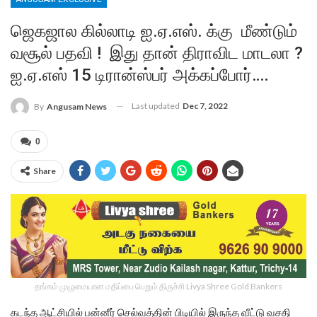
ஜெகஜால கில்லாடி ஐ.ஏ.எஸ். க்கு மீண்டும்
வசூல் பதவி ! இது தான் திராவிட மாடலா ?
ஐ.ஏ.எஸ் 15 டிரான்ஸ்பர் அக்கப்போர்….
Last updated
Dec 7, 2022
By
Angusam News
0
Share
தங்கம் முழுமையான மதிப்பை பெறும் திருச்சி Livya Shree Gold Bankers
கடந்த ஆட்சியில் பன்னீர் செல்வத்தின் பிடியில் இருந்த வீட்டு வசதி