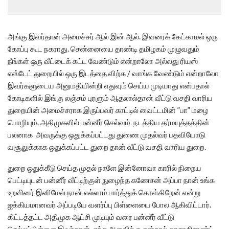
அங்கு இவர்தான் அமைச்சர் ஆல் இன் ஆல். இவரைக் கேட்காமல் ஒரு
கோப்பு கூட நகராது. சென்னையை தாண்டி தமிழகம் முழுவதும்
நீங்கள் ஒரு வீட்டைக் கட்ட வேண்டும் என்றாலோ அல்லது ரியஸ்
எஸ்டேட் துறையில் ஒரு இடத்தை விற்க / வாங்க வேண்டும் என்றாலோ
இவர்களுடைய அனுமதியின்றி எதுவும் செய்ய முடியாது என்பதால்
கோடிகளில் இங்கு லஞ்சம் புரளும் ஆதலால்தான் வீட்டு வசதி வாரிய
துறையின் அமைச்சராக இருப்பவர் காட்டில் வைட்டமின் ”பா” மழை
பொழியும். அதிமுகவில் பன்னீர் செல்வம் நடத்திய தர்மயுத்தத்தின்
பலனாக அவருக்கு ஒதுக்கப்பட்டது துணை முதல்வர் பதவியோடு
வசூலுக்காக ஒதுக்கப்பட்ட துறை தான் வீட்டு வசதி வாரிய துறை.
துறை ஒதுக்கீடு செய்த முதல் நாளே இன்னோவா காரில் நிறைய
பெட்டியுடன் பன்னீர் வீட்டிற்குள் நுழைந்த கணேசன் அப்பா நான் உங்க
உறவினர் இனிமேல் நான் எல்லாம் பார்த்துக் கொள்கிறேன் என்று
ஐக்கியமானவர் அப்படியே வளர்ப்பு பிள்ளையை போல ஆகிவிட்டார்.
கிட்டத்தட்ட அதிமுக ஆட்சி முடியும் வரை பன்னீர் வீட்டு
செல்லப்பிள்ளை இவர்தான். எந்த அளவிற்கு என்றால் காசாகிராண்ட்