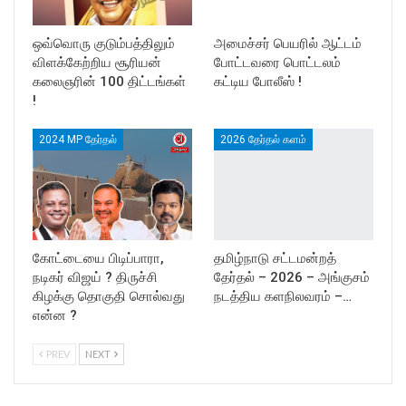
ஒவ்வொரு குடும்பத்திலும்
அமைச்சர் பெயரில் ஆட்டம்
விளக்கேற்றிய சூரியன்
போட்டவரை பொட்டலம்
கலைஞரின் 100 திட்டங்கள்
கட்டிய போலீஸ் !
!
2024 MP தேர்தல்
2026 தேர்தல் களம்
கோட்டையை பிடிப்பாரா,
தமிழ்நாடு சட்டமன்றத்
நடிகர் விஜய் ? திருச்சி
தேர்தல் – 2026 – அங்குசம்
கிழக்கு தொகுதி சொல்வது
நடத்திய களநிலவரம் –…
என்ன ?
PREV
NEXT