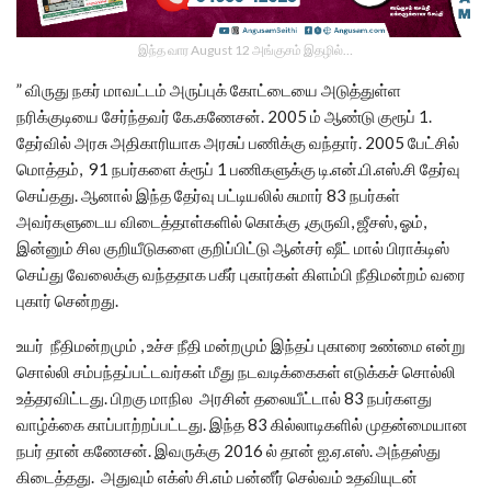
இந்த வார August 12 அங்குசம் இதழில்…
” விருது நகர் மாவட்டம் அருப்புக் கோட்டையை அடுத்துள்ள
நரிக்குடியை சேர்ந்தவர் கே.கணேசன். 2005 ம் ஆண்டு குரூப் 1.
தேர்வில் அரசு அதிகாரியாக அரசுப் பணிக்கு வந்தார். 2005 பேட்சில்
மொத்தம், 91 நபர்களை க்ரூப் 1 பணிகளுக்கு டி.என்.பி.எஸ்.சி தேர்வு
செய்தது. ஆனால் இந்த தேர்வு பட்டியலில் சுமார் 83 நபர்கள்
அவர்களுடைய விடைத்தாள்களில் கொக்கு ,குருவி, ஜீசஸ், ஓம்,
இன்னும் சில குறியீடுகளை குறிப்பிட்டு ஆன்சர் ஷீட் மால் பிராக்டிஸ்
செய்து வேலைக்கு வந்ததாக பகீர் புகார்கள் கிளம்பி நீதிமன்றம் வரை
புகார் சென்றது.
உயர் நீதிமன்றமும் , உச்ச நீதி மன்றமும் இந்தப் புகாரை உண்மை என்று
சொல்லி சம்பந்தப்பட்டவர்கள் மீது நடவடிக்கைகள் எடுக்கச் சொல்லி
உத்தரவிட்டது. பிறகு மாநில அரசின் தலையீட்டால் 83 நபர்களது
வாழ்க்கை காப்பாற்றப்பட்டது. இந்த 83 கில்லாடிகளில் முதன்மையான
நபர் தான் கணேசன். இவருக்கு 2016 ல் தான் ஐ.ஏ.எஸ். அந்தஸ்து
கிடைத்தது. அதுவும் எக்ஸ் சி.எம் பன்னீர் செல்வம் உதவியுடன்