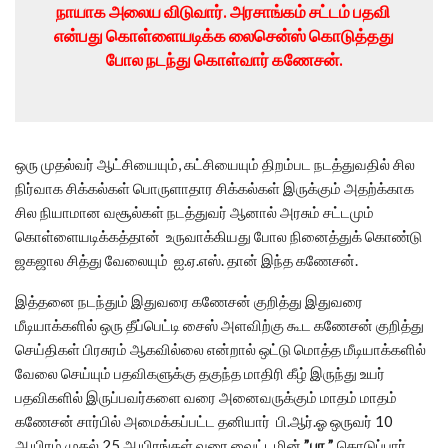
நாயாக அலைய விடுவார். அரசாங்கம் சட்டம் பதவி
என்பது கொள்ளையடிக்க லைசென்ஸ் கொடுத்தது
போல நடந்து கொள்வார் கணேசன்.
ஒரு முதல்வர் ஆட்சியையும், கட்சியையும் திறம்பட நடத்துவதில் சில
நிர்வாக சிக்கல்கள் பொருளாதார சிக்கல்கள் இருக்கும் அதற்க்காக
சில நியாமான வசூல்கள் நடத்துவர் ஆனால் அரசும் சட்டமும்
கொள்ளையடிக்கத்தான் உருவாக்கியது போல நினைத்துக் கொண்டு
ஜகஜால சித்து வேலையும் ஐ.ஏ.எஸ். தான் இந்த கணேசன்.
இத்தனை நடந்தும் இதுவரை கணேசன் குறித்து இதுவரை
மீடியாக்களில் ஒரு தீப்பெட்டி சைஸ் அளவிற்கு கூட கணேசன் குறித்து
செய்திகள் பிரசுரம் ஆகவில்லை என்றால் ஒட்டு மொத்த மீடியாக்களில்
வேலை செய்யும் பதவிகளுக்கு தகுந்த மாதிரி கீழ் இருந்து உயர்
பதவிகளில் இருப்பவர்களை வரை அனைவருக்கும் மாதம் மாதம்
கணேசன் சார்பில் அமைக்கப்பட்ட தனியார் பி.ஆர்.ஓ ஒருவர் 10
ஆயிரம் முதல் 25 ஆயிரங்கள் வரை வைட்டமின்
”பா ”
கொடுப்பார்.