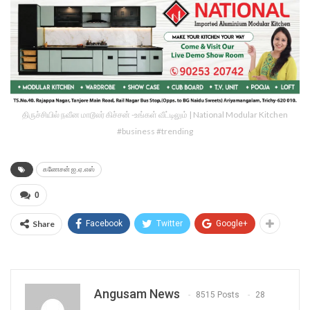
திருச்சியில் நவீன மாடூலர் கிச்சன் -உங்கள் வீட்டிலும் | National Modular Kitchen
#business #trending
கணேசன் ஐ.ஏ.எஸ்
0
Share
Facebook
Twitter
Google+
Angusam News
8515 Posts
28