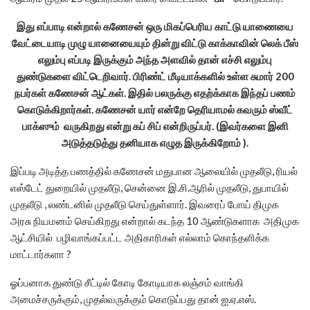
இது எப்பாடி என்றால் கணேசன் ஒரு மிகப்பெரிய காட்டு யாணையை
வேட்டையாடி முழு யானையையும் தின்று விட்டு காக்காவின் லெக் பீஸ்
எலும்பு எப்படி இருக்கும் அந்த அளவில் தான் எச்சி எலும்பு
துண்டுகளை விட்டெறிவார். பிரிண்ட் மீடியாக்களில் உள்ள சுமார் 200
நபர்கள் கணேசன் ஆட்கள். இதில் பலருக்கு எதற்க்காக இந்தப் பணம்
கொடுக்கிறார்கள். கணேசன் யார் என்றே தெரியாமல் கவரும் ஸ்வீட்
பாக்ஸும் வருகிறது என்று கப் சிப் என்றிருப்பர். (இவர்களை இனி
அடுத்தடுத்து தனியாக எழுத இருக்கிறோம் ).
இப்படி அடித்த பணத்தில் கணேசன் மதுபான ஆலையில் முதலீடு, ரியல்
எஸ்டேட் துறையில் முதலீடு, சென்னை இ.சி.ஆரில் முதலீடு, துபாயில்
முதலீடு , லண்டனில் முதலீடு செய்துள்ளார். இவரைப் போய் திமுக
அரசு நியமனம் செய்கிறது என்றால் கடந்த 10 ஆண்டுகளாக அதிமுக
ஆட்சியில் பழிவாங்கப்பட்ட அதிகாரிகள் எல்லாம் கொந்தளிக்க
மாட்டார்களா ?
ஓப்பனாக துண்டு சீட்டில் கோடி கோடியாக லஞ்சம் வாங்கி
அமைச்சருக்கும், முதல்வருக்கும் கொடுப்பது தான் ஐ.ஏ.எஸ்.