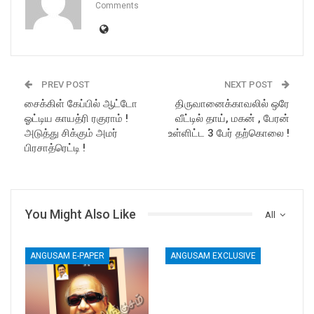
Comments
PREV POST
NEXT POST
சைக்கிள் கேப்பில் ஆட்டோ
திருவானைக்காவலில் ஒரே
ஓட்டிய காயத்ரி ரகுராம் !
வீட்டில் தாய், மகன் , பேரன்
அடுத்து சிக்கும் அமர்
உள்ளிட்ட 3 பேர் தற்கொலை !
பிரசாத்ரெட்டி !
You Might Also Like
All
ANGUSAM E-PAPER
ANGUSAM EXCLUSIVE