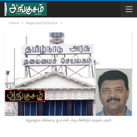
Home
Angusam Exclusive
ஜெகஜால கில்லாடி ஐ.ஏ.எஸ். க்கு மீண்டும் வசூல் பதவி