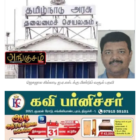
ஜெகஜால கில்லாடி ஐ.ஏ.எஸ். க்கு மீண்டும் வசூல் பதவி