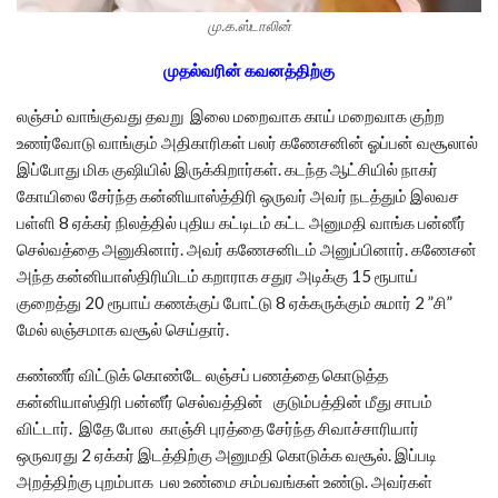
மு.க.ஸ்டாலின்
முதல்வரின் கவனத்திற்கு
லஞ்சம் வாங்குவது தவறு இலை மறைவாக காய் மறைவாக குற்ற
உணர்வோடு வாங்கும் அதிகாரிகள் பலர் கணேசனின் ஓப்பன் வசூலால்
இப்போது மிக குஷியில் இருக்கிறார்கள். கடந்த ஆட்சியில் நாகர்
கோயிலை சேர்ந்த கன்னியாஸ்த்திரி ஒருவர் அவர் நடத்தும் இலவச
பள்ளி 8 ஏக்கர் நிலத்தில் புதிய கட்டிடம் கட்ட அனுமதி வாங்க பன்னீர்
செல்வத்தை அனுகினார். அவர் கணேசனிடம் அனுப்பினார். கணேசன்
அந்த கன்னியாஸ்திரியிடம் கறாராக சதுர அடிக்கு 15 ரூபாய்
குறைத்து 20 ரூபாய் கணக்குப் போட்டு 8 ஏக்கருக்கும் சுமார் 2 ”சி”
மேல் லஞ்சமாக வசூல் செய்தார்.
கண்ணீர் விட்டுக் கொண்டே லஞ்சப் பணத்தை கொடுத்த
கன்னியாஸ்திரி பன்னீர் செல்வத்தின் குடும்பத்தின் மீது சாபம்
விட்டார். இதே போல காஞ்சி புரத்தை சேர்ந்த சிவாச்சாரியார்
ஒருவரது 2 ஏக்கர் இடத்திற்கு அனுமதி கொடுக்க வசூல். இப்படி
அறத்திற்கு புறம்பாக பல உண்மை சம்பவங்கள் உண்டு. அவர்கள்