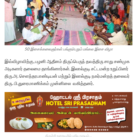
50 இசைக்கலைஞர்கள் பங்குபெறும் மங்கல இசை விழா
இவ்விழாவிற்கு, பழனி ஆதீனம் திருப்பெருந் தவத்திரு சாது சண்முக
அடிகளார் தலைமை தாங்கினார்கள். இலால்குடி சட்டமன்ற உறுப்பினர்
திரு.அ. சௌந்தரபாண்டியன் மற்றும் இலால்குடி நகர்மன்றத் தலைவர்
திரு. பி.துரைமாணிக்கம் முன்னிலை வகித்தனர்.
திருச்சி உறையூரில் புதிய உதயம்...