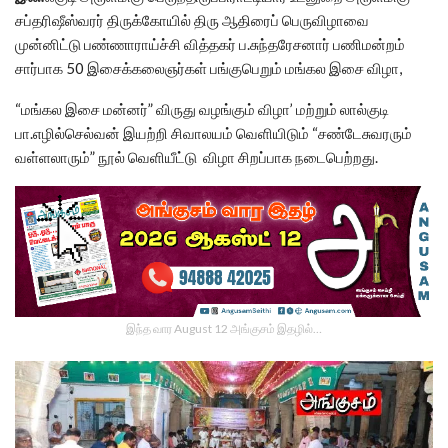
சப்தரிஷீஸ்வரர் திருக்கோயில் திரு ஆதிரைப் பெருவிழாவை
முன்னிட்டு பண்ணாராய்ச்சி வித்தகர் ப.சுந்தரேசனார் பணிமன்றம்
சார்பாக 50 இசைக்கலைஞர்கள் பங்குபெறும் மங்கல இசை விழா,
“மங்கல இசை மன்னர்” விருது வழங்கும் விழா’ மற்றும் லால்குடி
பா.எழில்செல்வன் இயற்றி சிவாலயம் வெளியிடும் “சண்டேசுவரரும்
வள்ளலாரும்” நூல் வெளியீட்டு விழா சிறப்பாக நடைபெற்றது.
இந்த வார August 12 அங்குசம் இதழில்…