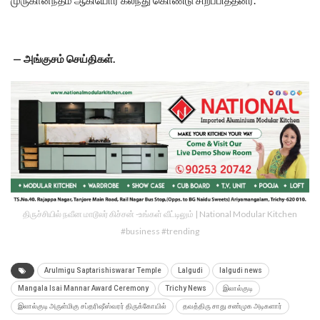
முருகானந்தம் ஆகியோர் கலந்து கொண்டு சிறப்பித்தனர்.
— அங்குசம் செய்திகள்.
திருச்சியில் நவீன மாடூலர் கிச்சன் -உங்கள் வீட்டிலும் | National Modular Kitchen
#business #trending
Arulmigu Saptarishiswarar Temple
Lalgudi
lalgudi news
Mangala Isai Mannar Award Ceremony
Trichy News
இலால்குடி
இலால்குடி அருள்மிகு சப்தரிஷீஸ்வரர் திருக்கோயில்
தவத்திரு சாது சண்முக அடிகளார்