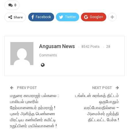
0
Share
Facebook
Twitter
Google+
Angusam News
8542 Posts
28
Comments
PREV POST
NEXT POST
மதுரை காமராஜர் பல்கலை :
டங்ஸ்டன் சுரங்கத் திட்டம்
பாலியல் புகாரில்
ஒருபோதும்
தேர்வாணையர் தர்மராஜ் !
வரப்போவதில்லை –
புகார் அளித்த பெண்ணை
அமைச்சர் மூர்த்தி
மிரட்டிய கண்வீனர் கமிட்டி
திட்டவட்ட பேச்சு !
உறுப்பினர் மயில்வாகனன் !