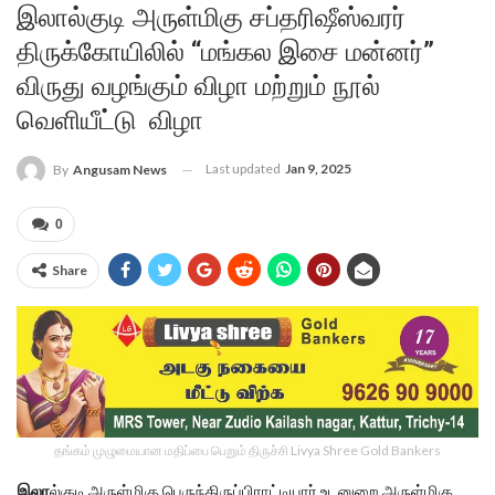
இலால்குடி அருள்மிகு சப்தரிஷீஸ்வரர்
திருக்கோயிலில் “மங்கல இசை மன்னர்”
விருது வழங்கும் விழா மற்றும் நூல்
வெளியீட்டு விழா
Last updated
Jan 9, 2025
By
Angusam News
0
Share
தங்கம் முழுமையான மதிப்பை பெறும் திருச்சி Livya Shree Gold Bankers
இலா
ல்குடி அருள்மிகு பெருந்திருப்பிராட்டியார் உடனுறை அருள்மிகு