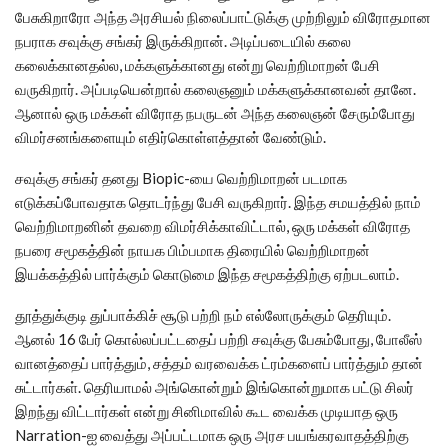
பேசுகிறாரோ அந்த அரசியல் நிலைப்பாட்டுக்கு முற்றிலும் விரோதமான
நபராக சவுக்கு சங்கர் இருக்கிறான். அடிப்படையில் கலை
கலைக்கானதல்ல, மக்களுக்கானது என்று வெற்றிமாறன் பேசி
வருகிறார். அப்படியென்றால் கலைஞனும் மக்களுக்கானவன் தானே.
ஆனால் ஒரு மக்கள் விரோத நபருடன் அந்த கலைஞன் சேரும்போது
விமர்சனங்களையும் எதிர்கொள்ளத்தான் வேண்டும்.
சவுக்கு சங்கர் தனது Biopic-யை வெற்றிமாறன் படமாக
எடுக்கப்போவதாக தொடர்ந்து பேசி வருகிறார். இந்த சமயத்தில் நாம்
வெற்றிமாறனின் தவறை விமர்சிக்காவிட்டால், ஒரு மக்கள் விரோத
நபரை சமூகத்தின் நாயக பிம்பமாக திரையில் வெற்றிமாறன்
இயக்கத்தில் பார்க்கும் கொடுமை இந்த சமூகத்திற்கு ஏற்படலாம்.
தூத்துக்குடி துப்பாக்கிச் சூடு பற்றி நம் எல்லோருக்கும் தெரியும்.
ஆனல் 16 பேர் கொல்லப்பட்டதைப் பற்றி சவுக்கு பேசும்போது, போலீஸ்
வானத்தைப் பார்த்தும், சத்தம் வரவைக்க ட்ரம்களைப் பார்த்தும் தான்
சுட்டார்கள். தெரியாமல் அங்கொன்றும் இங்கொன்றுமாக பட்டு சிலர்
இறந்து விட்டார்கள் என்று சினிமாவில் கூட வைக்க முடியாத ஒரு
Narration-ஐ வைத்து அப்பட்டமாக ஒரு அரச பயங்கரவாதத்திற்கு