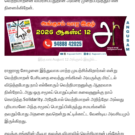
வெற்றிமாறனை விமர்சிப்பதுதான் அவரை முறைப்படுத்தும் என
நினைக்கிறேன்.
இந்த வார August 12 அங்குசம் இதழில்…
ராஜராஜ சோழனை இந்துவாக மாற்ற முயற்சிக்கிறார்கள் என்று
வெற்றிமாறன் பேசியதை வைத்து சங்கிகள் அவருக்கு மிரட்டல்
விடுத்தபோது நாம் எல்லோரும் வெற்றிமாறனுக்கு ஆதரவாக
நின்றோம். அது ஒரு சமூகப் பொறுப்புள்ள கலைஞனுக்கு நாம்
கொடுத்த Solidarity. அதேபோல் வெற்றிமாறன் அறிந்தோ அல்லது
புரியாமலோ அந்த சமூகப் பொறுப்பிலிருந்து சமயங்களில்
தவறும்போது அதனை தவறென்று சுட்டிக்காட்ட வேண்டிய அவசியமும்
இருக்கிறது.
சவுக்கு சங்கரின் மீடியா துவக்க விழாவில் வெற்றிமாறன் பங்கேற்று