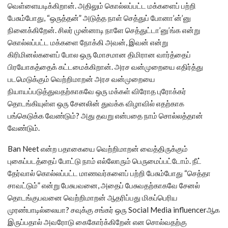
வெள்ளையடிக்கிறான். அதிலும் கொல்லப்பட்ட மக்களைப் பற்றி
பேசும்போது, “ஒருத்தன்” அடுத்த நாள் செத்துப் போனா’ன்’னு
நினைக்கிறேன். சிலர் முன்னாடி நாளே செத்துட்டா’னு’ங்க என்று
கொல்லப்பட்ட மக்களை நோக்கி அவன், இவன் என்று
கிரிமினல்களைப் போல ஒரு மோசமான திமிரான வார்த்தைப்
பிரயோகத்தைக் கட்டமைக்கிறான். அரச வன்முறையை எதிர்த்து
படமெடுக்கும் வெற்றிமாறன் அரச வன்முறையை
நியாயப்படுத்துவதற்காகவே ஒரு மக்கள் விரோத புரோக்கர்
தொடங்கியுள்ள ஒரு சேனலின் துவக்க விழாவில் எதற்காக
பங்கெடுக்க வேண்டும்? அது தவறு என்பதை நாம் சொல்லத்தான்
வேண்டும்.
Ban Neet என்ற பதாகையை வெற்றிமாறன் வைத்திருக்கும்
புகைப்படத்தைப் போட்டு நாம் எல்லோரும் பெருமைப்பட்டோம். நீட்
தேர்வால் கொல்லப்பட்ட மாணவர்களைப் பற்றி பேசும்போது “செத்தா
சாவட்டும்” என்று பேசுபவனை, அதைப் பேசுவதற்காகவே சேனல்
தொடங்குபவனை வெற்றிமாறன் ஆதரிப்பது மிகப்பெரிய
முரண்பாடில்லையா? சவுக்கு சங்கர் ஒரு Social Media influencerஆக
இருப்பதால் அவரோடு கைகோர்க்கிறேன் என சொல்வதற்கு