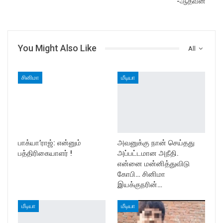
-ஆதவன்
You Might Also Like
All
சினிமா
மீடியா
பாக்யா’ராஜ்: என்னும்
அவனுக்கு நான் செய்தது
பத்திரிகையாளர் !
அப்பட்டமான அநீதி.
என்னை மன்னித்துவிடு
கோபி… சினிமா
இயக்குநரின்…
மீடியா
மீடியா