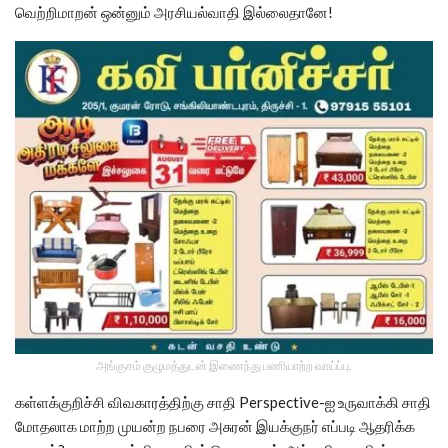
வெற்றிமாறன் ஒன்னும் அரசியல்வாதி இல்லைதானே!
அங்குசம் குழுமத்துடன் இணைந்து பணியாற்ற வாய்ப்பு.
கள்ளக்குறிச்சி விவகாரத்திற்கு சாதி Perspective-ஐ உருவாக்கி சாதி
மோதலாக மாற்ற முயன்ற நபரை அசுரன் இயக்குநர் எப்படி ஆதரிக்க