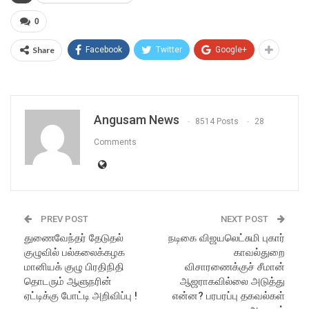
0
Share
Facebook
Twitter
Google+
Angusam News
8514 Posts
28
Comments
PREV POST
NEXT POST
துணைவேந்தர் தேடுதல்
நடிகை விஜயலெட்சுமி புகார்
குழுவில் பல்கலைக்கழக
காவல்துறை
மானியக் குழு பிரதிநிதி
விசாரணைக்குச் சீமான்
தொடரும் ஆளுநரின்
ஆஜராகவில்லை அடுத்து
ஏட்டிக்கு போட்டி அறிவிப்பு !
என்ன? பரபரப்பு தகவல்கள்