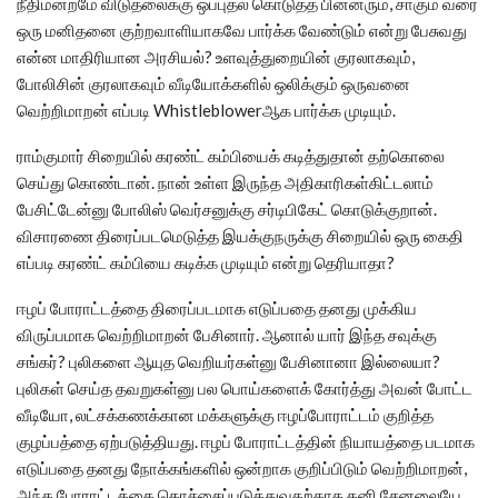
நீதிமன்றமே விடுதலைக்கு ஒப்புதல் கொடுத்த பின்னரும், சாகும் வரை
ஒரு மனிதனை குற்றவாளியாகவே பார்க்க வேண்டும் என்று பேசுவது
என்ன மாதிரியான அரசியல்? உளவுத்துறையின் குரலாகவும்,
போலிசின் குரலாகவும் வீடியோக்களில் ஒலிக்கும் ஒருவனை
வெற்றிமாறன் எப்படி Whistleblowerஆக பார்க்க முடியும்.
ராம்குமார் சிறையில் கரண்ட் கம்பியைக் கடித்துதான் தற்கொலை
செய்து கொண்டான். நான் உள்ள இருந்த அதிகாரிகள்கிட்டலாம்
பேசிட்டேன்னு போலிஸ் வெர்சனுக்கு சர்டிபிகேட் கொடுக்குறான்.
விசாரணை திரைப்படமெடுத்த இயக்குநருக்கு சிறையில் ஒரு கைதி
எப்படி கரண்ட் கம்பியை கடிக்க முடியும் என்று தெரியாதா?
ஈழப் போராட்டத்தை திரைப்படமாக எடுப்பதை தனது முக்கிய
விருப்பமாக வெற்றிமாறன் பேசினார். ஆனால் யார் இந்த சவுக்கு
சங்கர்? புலிகளை ஆயுத வெறியர்கள்னு பேசினானா இல்லையா?
புலிகள் செய்த தவறுகள்னு பல பொய்களைக் கோர்த்து அவன் போட்ட
வீடியோ, லட்சக்கணக்கான மக்களுக்கு ஈழப்போராட்டம் குறித்த
குழப்பத்தை ஏற்படுத்தியது. ஈழப் போராட்டத்தின் நியாயத்தை படமாக
எடுப்பதை தனது நோக்கங்களில் ஒன்றாக குறிப்பிடும் வெற்றிமாறன்,
அந்த போராட்டத்தை கொச்சைப்படுத்துவதற்காக தனி சேனலையே