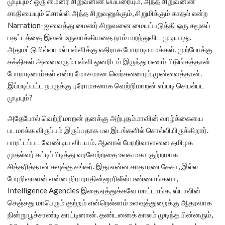
முடியும்? ஒரு மைனர் சிறுவனின் பெயரையும், அந்த சிறுவனின்
சாதியையும் சொல்லி அந்த சிறுவனுக்கும், சிறுமிக்கும் காதல் என்ற
Narration-ஐ வைத்து மைனர் சிறுவனை மையப்படுத்தி ஒரு சமூகப்
பதட்டத்தை இவன் உருவாக்கியதை நாம் மறந்துவிட முடியாது.
அதுமட்டுமில்லாமல் பள்ளிக்கு எதிராக போராடிய மக்கள், முற்போக்கு
சக்திகள் அனைவரும் பள்ளி ஓனரிடம் இருந்து பணம் பிடுங்கத்தான்
போராடினார்கள் என்ற மோசமான வெர்சனையும் முன்வைத்தான்.
இப்படிப்பட்ட நபருக்கு புரோமசனாக வெற்றிமாறன் எப்படி செயல்பட
முடியும்?
அதேபோல் வெற்றிமாறன் தனக்கு அற்புதம்மாவின் வாழ்க்கையை
படமாக்க விருப்பம் இருப்பதாக பல இடங்களில் சொல்லியிருக்கிறார்.
பாரட்டப்பட வேண்டிய விடயம். ஆனால் பேரறிவாளனை தமிழக
முதல்வர் கட்டிப்பிடித்து வரவேற்றதை உலக மகா குற்றமாக
சித்தரித்தான் சவுக்கு சங்கர். இது என்ன சாதாரண கேசா, இல்ல
பேரறிவாளன் என்ன நிரபராதின்னு ரிலீஸ் பண்ணாங்களா,
Intelligence Agencies இதை ஏத்துக்கவே மாட்டாங்க, ஸ்டாலின்
செஞ்சது மாபெரும் குற்றம் என்றெல்லாம் உளவுத்துறைக்கு ஆதரவாக
நின்று பூச்சாண்டி காட்டினான். தண்டனைக் காலம் முடிந்த பின்னரும்,