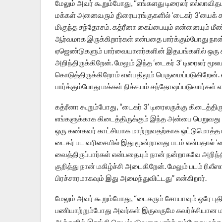
மேலும் அவர் கூறும்போது, “எங்களது டிரைலர் எல்லா
மக்கள் அனைவரும் திரையரங்குகளில் ‘டைகர் 3’யைக் கா
மிகுந்த சந்தோசம். கத்ரீனா கைப்பையும் என்னையும் மீண
ஆர்வமாக இருக்கிறார்கள் என்பதை பார்க்கும்போது நான
ஏஜெண்டுகளும் பார்வையாளர்களின் இதயங்களில் ஒரு சி
அறிந்திருக்கிறேன். மேலும் இந்த ‘டைகர் 3’ டிரைலர் மூ
கொடுத்திருக்கிறோம் என்பதிலும் பெருமைப்படுகிறேன். எ
பார்க்கும்போது மக்கள் நிச்சயம் சந்தோஷப்படுவார்கள் 
கத்ரீனா கூறும்போது, “டைகர் 3’ டிரைலருக்கு கிடைத்தி
எங்களுக்காக கிடைத்திருக்கும் இந்த அன்பை பெறுவத
ஒரு கண்கவர் காட்சியாக மாற்றுவதற்காக ஒட்டுமொத்த ப
டைகர் பட வரிசையில் இது மூன்றாவது படம் என்பதால் ‘டை
வைத்திருப்பார்கள் என்பதையும் நான் நன்றாகவே அறிந்
குறித்து நான் மகிழ்ச்சி அடைகிறேன். மேலும் படம் ரி
பிரச்சாரமாகவும் இது அமைந்துவிட்டது” என்கிறார்.
மேலும் அவர் கூறும்போது, “டைகரும் சோயாவும் ஒரே பு
பணியாற்றும்போது அவர்கள் இருவருமே கவர்ச்சியான மற
ஆக்சனில் இறங்கி செயல்படுவதை பார்க்கும்போது மக்க