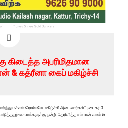
ம் திருச்சி Livya Shree Gold Bankers
க்கு கிடைத்த அபரிமிதமான
ன் & கத்ரீனா கைப் மகிழ்ச்சி
ர்த்து மக்கள் ரொம்பவே மகிழ்ச்சி அடைவார்கள்” ; டைகர் 3
ுத்ததற்காக மக்களுக்கு நன்றி தெரிவித்த சல்மான் கான் &