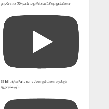
ஒரு தோசை 35ரூபாய் வசூலிக்கப்படுகிறது ஜாக்கிறதை
EB bill பற்றிய Fake narrativeகளும் அதை மறுக்கும்
ஆதாரங்களும்...