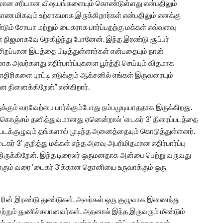
விதமான சரியான விஷயங்களையும் கொண்டுள்ளது என்பதிலும்
ண மிகவும் உற்சாகமாக இருக்கிறார்கள் என்பதிலும் எனக்கு
்டும் சோயா மற்றும் டைகராக பார்ப்பதற்கு மக்கள் எவ்வளவு
் நிஜமாகவே நெகிழ்ந்து போனேன். இந்த இரண்டு சூப்பர்
றப்பான இடத்தை பிடித்துள்ளார்கள் என்பதையும் நான்
லமாக அவர்களது எதிர்பார்ப்புகளை பூர்த்தி செய்யும் விதமாக
திரிகளை புரட்டி எடுக்கும் ஆக்சனில் எங்கள் இருவரையும்
என நினைக்கிறேன்” என்கிறார்.
ருக்கும் வரவேற்பை பார்க்கும்போது நம்பமுடியாததாக இருக்கிறது.
ு கொஞ்சம் தனித்துவமானது ஏனென்றால் ‘டைகர் 3’ திரைப்படத்தை
டக்குழுவும் தங்களால் முடிந்த அனைத்தையும் கொடுத்துள்ளனர்.
கர் 3’ குறித்து மக்கள் எந்த அளவு அபரிமிதமான எதிர்பார்ப்பு
திருக்கிறேன். இந்த டிரைலர் ஒருமனதாக அன்பை பெற்று வருவது
லீஸாகும் வரை ‘டைகர் 3’க்கான தொனியை உருவாக்கும் ஒரு
திரின் இரண்டு துண்டுகள். அவர்கள் ஒரு குழுவாக இணைந்து
்றும் துணிச்சலானவர்கள். அதனால் இந்த இருவரும் மீண்டும்
ள் எவ்வளவு உற்சாகமடைவார்கள் என பார்ப்பதற்காக நான்