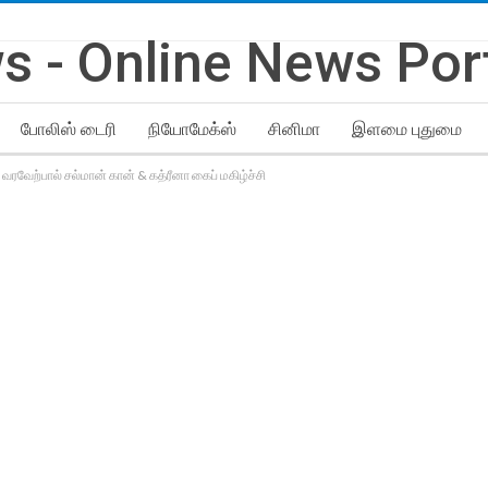
போலிஸ் டைரி
நியோமேக்ஸ்
சினிமா
இளமை புதுமை
வரவேற்பால் சல்மான் கான் & கத்ரீனா கைப் மகிழ்ச்சி