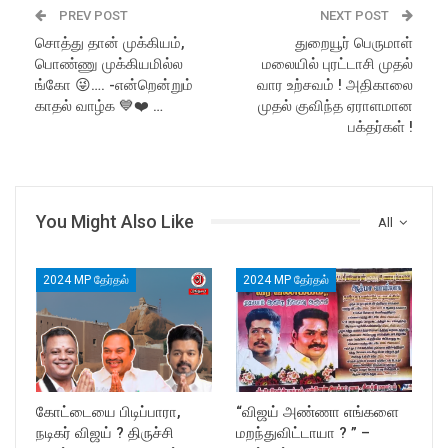
PREV POST
NEXT POST
சொத்து தான் முக்கியம்,
துறையூர் பெருமாள்
பொண்ணு முக்கியமில்ல
மலையில் புரட்டாசி முதல்
ங்கோ 😜…. -என்றென்றும்
வார உற்சவம் ! அதிகாலை
காதல் வாழ்க 💙❤️ …
முதல் குவிந்த ஏராளமான
பக்தர்கள் !
You Might Also Like
All
2024 MP தேர்தல்
2024 MP தேர்தல்
கோட்டையை பிடிப்பாரா,
“விஜய் அண்ணா எங்களை
நடிகர் விஜய் ? திருச்சி
மறந்துவிட்டாயா ? ” –