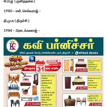
சி.பி.ஐ ( குளித்தலை )
1980 – என். செல்வராஜ் –
தி.மு.க ( திருச்சி )
1984 – அடைக்கலராஜ் –