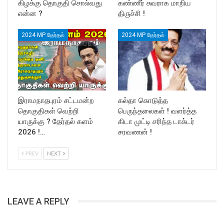
கிழக்கு தொகுதி சொல்வது
கண்ணீர் சுவராக மாறிய
என்ன ?
திருச்சி !
2024 MP தேர்தல்
2024 MP தேர்தல்
இராமநாதபுரம் சட்டமன்ற
கல்தா கொடுத்த
தொகுதிகள் வெற்றி
பெருந்தலைகள் ! வளர்த்த
யாருக்கு ? தேர்தல் களம்
கிடா முட்டி சரிந்த டாக்டர்
2026 !…
சரவணன் !
PREV
NEXT
LEAVE A REPLY