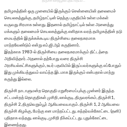
திருச்சி உறையூரில் புதிய உதயம்...
தமிழகத்தின் ஒரு முனையில் இருக்கும் சென்னையின் தலைமைச்
செயலகத்துக்கு, தமிழ்நாட்டின் தெற்கு பகுதியில் உள்ள மக்கள்
வருவது சிரமாக உள்ளது. இதனால் தமிழ்நாட்டில் உள்ள அனைத்து
மக்களும் தலைமைச் செயலகத்துக்கு எளிதாக வரத் தமிழகத்தின் நடு
மையத்தில் இருக்கக்கூடிய திருச்சியை தலைநகரமாக
மாற்றவேண்டும் என்று எம்.ஜி.ஆர் கருதினார்.
இதற்காக 1983-ல் திருச்சியை தலைநகரமாக்கும் திட்டத்தை
அறிவித்தார். அதனால் தற்போது வரை திருச்சி
அரசியல்கட்சிகளுக்கும், உயர் பதவியில் இருப்பவர்களுக்கு எப்போதும்
இது முக்கியத்துவம் வாய்ந்த இடமாக இருக்கும் என்பதால் மாற்று
கருத்து இல்லை.
திருச்சி நாடாளுமன்ற தொகுதி மறுசீரமைப்புக்கு முன்னர் இருந்த
சட்டமன்றத் தொகுதிகள் முசிறி, லால்குடி, திருவரங்கம், திருச்சி1,
திருச்சி 2, திருவெறும்பூர் ஆகியவையாகும். திருச்சி 1, 2 ஆகியவை
திருச்சி கிழக்கு, மேற்கு என மாற்றப்பட்டது. கந்தர்வக்கோட்டை (தனி)
புதிதாக வந்தது. லால்குடி, முசிறி நீக்கப்பட்டது. புதுக்கோட்டை
இணைந்தது.