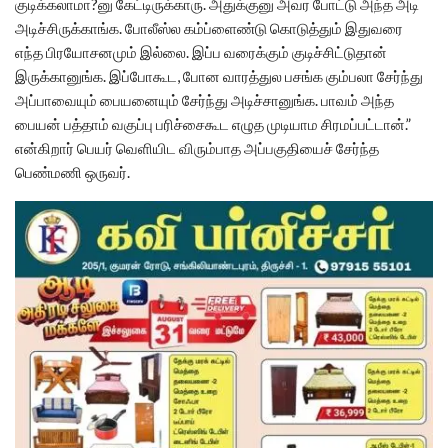
குடிக்கலாமா?னு கேட்டிருக்காரு. அதுக்குனு அவர போட்டு அந்த அடி
அடிச்சிருக்காங்க. போலீஸ்ல கம்ப்ளைண்டு கொடுத்தும் இதுவரை
எந்த பிரயோசனமும் இல்லை. இப்ப வரைக்கும் குடிச்சிட்டுதான்
இருக்கானுங்க. இப்போகூட, போன வாரத்துல பசங்க கும்பலா சேர்ந்து
அப்பாவையும் பையனையும் சேர்ந்து அடிச்சானுங்க. பாவம் அந்த
பையன் பத்தாம் வகுப்பு பரிச்சைகூட எழுத முடியாம சிரமப்பட்டான்.”
என்கிறார் பெயர் வெளியிட விரும்பாத அப்பகுதியைச் சேர்ந்த
பெண்மணி ஒருவர்.