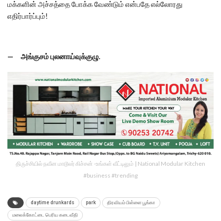
மக்களின் அச்சத்தை போக்க வேண்டும் என்பதே எல்லோரது
எதிர்பார்ப்பும்!
— அங்குசம் புலனாய்வுக்குழு.
திருச்சியில் நவீன மாடூலர் கிச்சன் -உங்கள் வீட்டிலும் | National Modular Kitchen
#business #trending
daytime drunkards
park
திரவியம் பிள்ளை பூங்கா
மலைக்கோட்டை பெரிய கடைவீதி