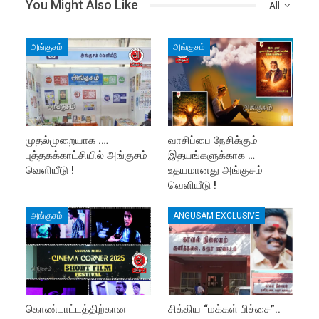
You Might Also Like
All
அங்குசம்
அங்குசம்
முதல்முறையாக .…
வாசிப்பை நேசிக்கும்
புத்தகக்காட்சியில் அங்குசம்
இதயங்களுக்காக …
வெளியீடு !
உதயமானது அங்குசம்
வெளியீடு !
அங்குசம்
ANGUSAM EXCLUSIVE
கொண்டாட்டத்திற்கான
சிக்கிய “மக்கள் பிச்சை”..