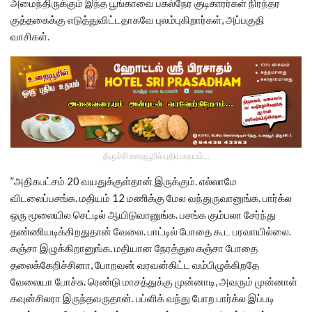
அமைந்திருக்கும் இந்த பூங்காவை பகல்நேர குடிகாரர்கள் நிரந்தர
குத்தகைக்கு எடுத்துவிட்டதாகவே புலம்புகிறார்கள், அப்பகுதி
வாசிகள்.
திருச்சி உறையூரில் புதிய உதயம்...
”அதிகபட்சம் 20 வயதுக்குள்தான் இருக்கும். எல்லாமே
விடலைப்பசங்க. மதியம் 12 மணிக்கு மேல வந்துருவானுங்க. பார்க்ல
ஒரு மூலையில செட்டில் ஆயிடுவானுங்க. பசங்க கும்பலா சேர்ந்து
தண்ணியடிக்கிறதுதான் வேலை. பாட்டில் போதை கூட பரவாயில்லை.
கஞ்சா இழுக்கிறானுங்க. மதியான நேரத்துல கஞ்சா போதை
தலைக்கேறிச்சினா, போறவன் வரவன்கிட்ட வம்பிழுக்கிறதே
வேலையா போச்சு. ரெண்டு மாசத்துக்கு முன்னாடி, அவரும் முன்னாள்
கவுன்சிலரா இருந்தவருதான். பப்ளிக் வந்து போற பார்க்ல இப்படி