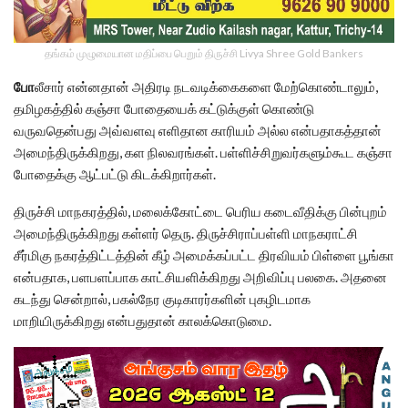
தங்கம் முழுமையான மதிப்பை பெறும் திருச்சி Livya Shree Gold Bankers
போ
லீசார் என்னதான் அதிரடி நடவடிக்கைகளை மேற்கொண்டாலும்,
தமிழகத்தில் கஞ்சா போதையைக் கட்டுக்குள் கொண்டு
வருவதென்பது அவ்வளவு எளிதான காரியம் அல்ல என்பதாகத்தான்
அமைந்திருக்கிறது, கள நிலவரங்கள். பள்ளிச்சிறுவர்களும்கூட கஞ்சா
போதைக்கு ஆட்பட்டு கிடக்கிறார்கள்.
திருச்சி மாநகரத்தில், மலைக்கோட்டை பெரிய கடைவீதிக்கு பின்புறம்
அமைந்திருக்கிறது கள்ளர் தெரு. திருச்சிராப்பள்ளி மாநகராட்சி
சீர்மிகு நகரத்திட்டத்தின் கீழ் அமைக்கப்பட்ட திரவியம் பிள்ளை பூங்கா
என்பதாக, பளபளப்பாக காட்சியளிக்கிறது அறிவிப்பு பலகை. அதனை
கடந்து சென்றால், பகல்நேர குடிகாரர்களின் புகழிடமாக
மாறியிருக்கிறது என்பதுதான் காலக்கொடுமை.