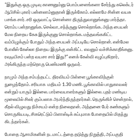
“இதுக்கு ஒரு முடிவு காணனும்னு பொம்பளைங்களா சேர்ந்து கலெக்டர்
ஆபிசில் புகார் பன்னலாம்னுதான் இருக்கோம். எல்லாமே சின்ன வயசு
பசங்க சார். சரி ஒருவாட்டி சொன்னா திருந்துவானுங்கனு பார்த்தா.
ரொம்ப பன்றானுங்க. செல்வா, சந்த்ருனு சொல்றாங்க. அந்த பையன்
மேல நிறைய கேசு இருக்குனு சொல்றாங்க. மத்தவங்ககிட்ட
வம்பிழுக்கும் போதும் அந்த பையன் அப்படியே சொல்றான். என்மேல
போலீஸ் கேஸ்லா நிறைய இருக்கு என்கிட்ட எவனும் வச்சிக்காதீங்கனு.
ரவுடியிசம் பன்ற வயசா சார் இது?” எனக் கேள்வி எழுப்புகிறார்,
அங்கிருந்த மற்றொரு பெண்மணி ஒருவர்.
நாமும் அந்த சம்பந்தபட்ட திரவியம் பிள்ளை பூங்காவிற்குள்
நுழைந்தோம். சரியாக மதியம் 1.30 மணி. பூங்காவில் பாதுகாவலர்
என்றும் யாரும் இல்லை. பார்வையாளர்களும் இல்லை. புதர் மண்டிய
மூலையில் சிலர் கும்பலாக அமர்ந்திருந்தார்கள். நெருங்கிச் சென்றால்,
கீறல் விழுவது நிச்சயம் என்ற நிலைதான். அத்தனை பேர் கண்களும்
சொருகியபடி, சிகரெட்டும் பிளாஸ்டிக் கப்புமாக போதையில் மிதந்து
கிடந்தார்கள்.
போதை ஆசாமிகளின் நடமாட்டத்தை தடுத்து நிறுத்தி, அப்பகுதி