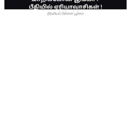
திரவியம் பிள்ளை பூங்கா