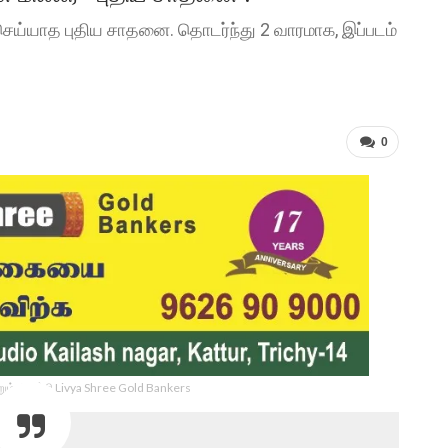
ெய்யாத புதிய சாதனை. தொடர்ந்து 2 வாரமாக, இப்படம்
0
ம் திருச்சி Livya Shree Gold Bankers