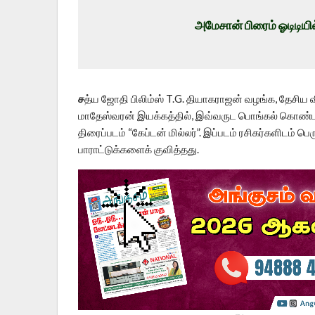
அமேசான் பிரைம் ஓடிடியில்
ச
த்ய ஜோதி பிலிம்ஸ் T.G. தியாகராஜன் வழங்க, தேசிய விர
மாதேஸ்வரன் இயக்கத்தில், இவ்வருட பொங்கல் கொண்
திரைப்படம் “கேப்டன் மில்லர்”. இப்படம் ரசிகர்களிடம் பெ
பாராட்டுக்களைக் குவித்தது.