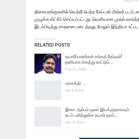
திருச்சி 
திரையரங்குகளில் வெற்றி பெற்ற கேப்டன் மில்லர் படம், 
முழுக்க ஸ்ட்ரீம் செய்யப்பட்டது. வெளியான முதல் வாரத்
இடம்பிடித்து சாதனை படைத்தது. மேலும் இந்தியா உட்பட 9
RELATED POSTS
தயாரிப்பாளர்கள் சங்கத் தேர்தல்!
தனியாக கெத்து காட்டும்…
Feb 21, 2026
பராசக்தி …
Jan 6, 2026
இசை ஆல்பம் மூலம் இயக்குநராகவும்
தடம் பதித்துள்ள நடிகர் ஷாம்…
Dec 4, 2025