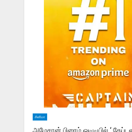
சினிமா
அமேசான் பிரைம் ஓடிடியில் ‘ கேப்டன