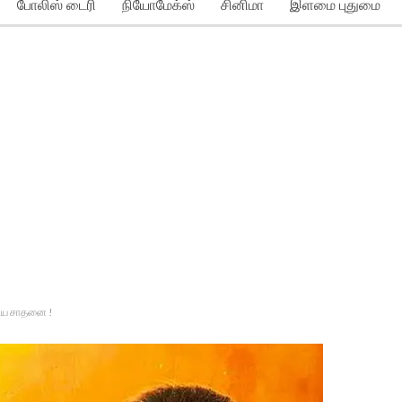
போலிஸ் டைரி
நியோமேக்ஸ்
சினிமா
இளமை புதுமை
புதிய சாதனை !