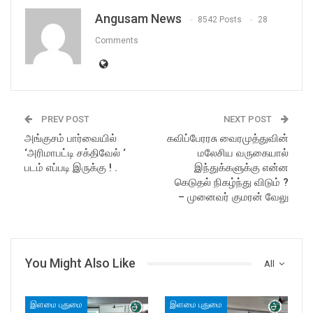
Angusam News
8542 Posts
28
Comments
PREV POST
NEXT POST
அங்குசம் பார்வையில்
கவிப்பேரரசு வைரமுத்துவின்
‘அரிமாபட்டி சக்திவேல் ‘
மலேசிய வருகையால்
படம் எப்படி இருக்கு ! .
இந்துக்களுக்கு என்ன
கெடுதல் நிகழ்ந்து விடும் ?
– முனைவர் குமரன் வேலு
You Might Also Like
All
இளமை புதுமை
இளமை புதுமை