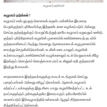
கழுமரம் நடுக்கல்
கழுமரம் நடுக்கல் !
கழுமரம் என்பது ஒரு கொலைக் கருவி. மன்னிக்க இயலாத
பெருங்குற்றம் புரிவோர்க்கு இத்தண்டனை வழங்கப்படும் அல்லது
செய்த குற்றத்துக்குப் பொறுப்பேற்றுத் தாமே கழுமரம் ஏறுவதும் உண்டு.
குற்றம் புரிந்தோரைக் கழுவின் முனையில் எண்ணெயைத் தடவிக்
குற்றவாளியைப் பிடித்து அவனது ஆசனவாயைக் கழுமுனையில்
வைத்து செருகிவிடுவார்கள். உடலின் எடையாலும், கழுவின்
கூர்மையாலும், எண்ணெயின் வழுக்கலாலும் உடல் மெதுவாகக் கீழே
இறங்கும். கொஞ்சம் கொஞ்சமாக மரம் உடலினுள் ஏறி குற்றவாளி
இறந்து போவான்.
சாதாரணமாக இறந்தவர்களுக்கு சமயச் சடங்குகள் செய்து
புதைப்பார்கள் அல்லது எரியூட்டுவார்கள். ஆனால், கழுமரம்
ஏற்றப்பட்டவர்களுக்கு இது கிடையாது. கழுவிலேற்றப்பட்ட உடல்
நாய்களுக்கும், நரிகளுக்குமே இரையாகும். நரியனேரியில்
காணப்படும் இக்கழுமரத்தில் உள்ளவன் ஆளும் சிற்றரசனாகச்
சித்தரிக்கப்பட்டுள்ளான்.