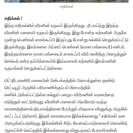
சதிக்கல்
சதிக்கல் !
இந்த சதிகல்லில் வீரனின் உருவம் இருக்கிறது . தீ பாய்ந்து இறந்த
வீரனின் மனைவி உருவம் இருக்கிறது. இது போன்ற கற்களின் அருகே
மூன்று பெண்கள் கைக்கூப்பி இருப்பது போன்று கல்லில் செதுக்கப்பட்டு
இருக்கிறது. இவர்களை அப்சரப் பெண்கள் (வான மங்கையர்) என்பர்.
இறந்தவர்களை வான மங்கையர் கைகூப்பி வீரர் உலகிற்கு அழைத்துச்
செல்வர் என்ற நம்பிக்கையில் இவ்வகைக் கற்களில் இவர்களின்
உருவங்கள் செதுக்கப்பட்டுள்ளன.
மிட்டூர், ஏலகிரி மலையின் பின்பக்கத்தில் அமைந்துள்ள குண்டு
ரெட்டியூர் அருகில் மரிமாணிக்குப்பம் கிராமத்தில்
கண்டெடுக்கப்பட்டுள்ள கல்லும் பழைய வீரர்களின் வரலாற்றை
எடுத்துக் காட்டுகிறது. வீரனின் மனைவி அவரோடு மடிந்த
காரணத்தினால் தியாகத்தினை போற்றும் விதமாக வீரனுக்கு அருகில்
காட்டப்பட்டுள்ளார். இதன் காரணமாக இக்கல்லானது ” சதிக்கல்‘ என
அழைக்கப்படுகிறது. இக்கல்லின் சிற்ப வேலைப்பாடுகளைக் கொண்டு
ஆராய்ச்சி செய்ததில் இக்கல்லானது விஜயநகரப் பேரரசர்களின்