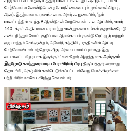
கீழடியைப் போல திருப்பத்தூர் மாவட்டங்களிலும் அகழ்வாராய்ச்சி
மேற்கொள்ள வேண்டுமென்ற கோரிக்கையையும் முன்வைக்கிறார்,
அவர். இதற்கான காரணங்களாக அவர் கூறுகையில், “நம்
மாவட்டத்தில் கடந்த 9 ஆண்டுகள் மேற்கொண்ட கள ஆய்வில், சுமார்
140 -க்கும் அதிகமான வரலாற்று சான்றுகளை எங்கள் குழுவினரோடு
கண்டறிந்துள்ளோம், குறிப்பாக ஆலங்காயம் குண்டு ரெட்டியூர் மற்றும்
குடியாத்தம் செங்குன்றம், அனேரி, கந்திலி , பகுதிகளில் ஆய்வு
மேற்கொண்டால் மற்றொரு கீழடி அமைய வாய்ப்புள்ளது. இது
வடமாவட்ட கீழடியாக இருக்கும்” என்கிறார் அழுத்தமாக.
அங்குசம்
இதழோடு கலந்துரையாடிய பேராசிரியர் பிரபு
திருப்பத்தூர் வரலாறு
தொடங்கி, அகழ்வில் கண்டெடுக்கப்பட்ட பல்வேறு பொக்கிஷங்கள்
பற்றி விரிவாகவே பகிர்ந்து கொண்டார்.