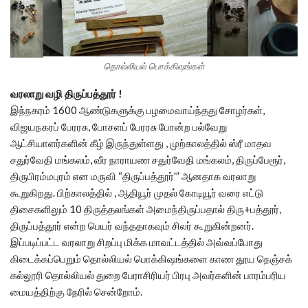
தொல்லியல் பொக்கிஷங்கள்
வரலாறு வழி திருப்பத்தூர் !
இந்நகரம் 1600 ஆண்டுகளுக்கு பழமைவாய்ந்தது சோழர்கள்,
விஜயநகரப் பேரரசு, போசளப் பேரரசு போன்ற பல்வேறு
ஆட்சியாளர்களின் கீழ் இருந்துள்ளது , முற்காலத்தில் ஸ்ரீ மாதவ
சதுர்வேதி மங்கலம், வீர நாராயண சதுர்வேதி மங்கலம், திருப்பேரூர்,
திருபிரம்மபுரம் என மருவி “திருப்பத்தூர்'” ஆனதாக வரலாறு
கூறுகிறது. பிற்காலத்தில் , ஆதியூர் முதல் கோடியூர் வரை எட்டு
திசைகளிலும் 10 திருத்தலங்கள் அமைந்திருப்பதால் திரு+பத்தூர்,
திருப்பத்தூர் என்ற பெயர் வந்ததாகவும் சிலர் கூறுகின்றனர்.
இப்படிப்பட்ட வரலாறு சிறப்பு மிக்க மாவட்டத்தில் அவ்வப்போது
கிடைக்கப்பெறும் தொல்லியல் பொக்கிஷங்களை காண தூய நெஞ்சக்
கல்லூரி தொல்லியல் துறை பேராசிரியர் பிரபு அவர்களின் பாரம்பரிய
மையத்திற்கு நேரில் சென்றோம்.