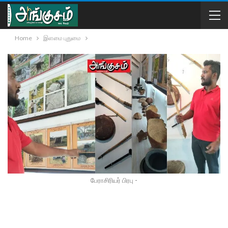
Home
இளமை புதுமை
பேராசிரியர் பிரபு -