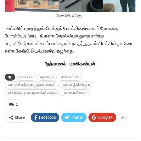
பேராசிரியர் பிரபு –
மண்ணில் புதைந்துக் கிடக்கும் பொக்கிஷங்களைப் போலவே,
பேராசிரியர் பிரபு – போன்ற தொல்லியல் துறை சார்ந்த
பேராசிரியர்களின் களப்பணிகளும் புதைந்துதான் கிடக்கின்றனவோ
என்ற கேள்வி இயல்பாகவே எழுந்தது.
நேர்காணல் : மணிகண்டன்.
கொட்டாய்
சந்திரபுரம்
செல்லியம்மன்
சோழனூர் கல்யாண முருகன் கோயில்
தூயநெஞ்சக்கல்லூரி
தொல்லியல் துறை பேராசிரியர் ஆ பிரபு
பேராசிரியர் பிரபு -
1
Share
Facebook
Twitter
Google+