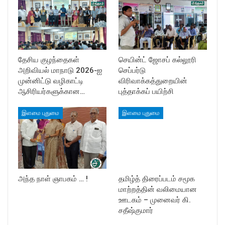
தேசிய குழந்தைகள்
செயின்ட் ஜோசப் கல்லூரி
அறிவியல் மாநாடு 2026-ஐ
செப்பர்டு
முன்னிட்டு வழிகாட்டி
விரிவாக்கத்துறையின்
ஆசிரியர்களுக்கான…
புத்தாக்கப் பயிற்சி
இளமை புதுமை
இளமை புதுமை
அந்த நாள் ஞாபகம் … !
தமிழ்த் திரைப்படம் சமூக
மாற்றத்தின் வலிமையான
ஊடகம் – முனைவர் கி.
சதீஷ்குமார்