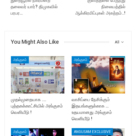
துறையூரில் நகர்மன்ற
குளித்தலை பேருந்து
தலைவர் யார்? திமுகவில்
நிலையத்தில்
பரபர…
ஆக்கிரமிப்புகள் அகற்றம்..!
You Might Also Like
All
அங்குசம்
அங்குசம்
முதல்முறையாக .…
வாசிப்பை நேசிக்கும்
புத்தகக்காட்சியில் அங்குசம்
இதயங்களுக்காக …
வெளியீடு !
உதயமானது அங்குசம்
வெளியீடு !
அங்குசம்
ANGUSAM EXCLUSIVE