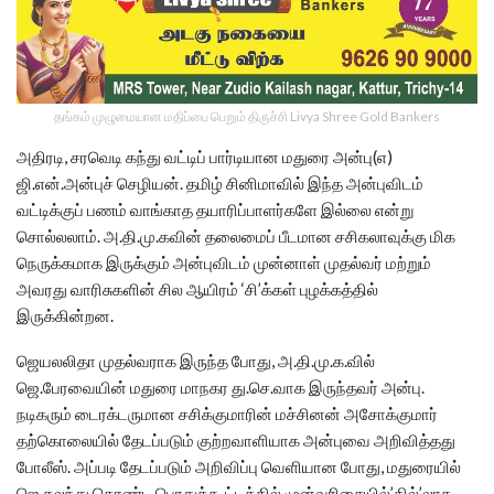
தங்கம் முழுமையான மதிப்பை பெறும் திருச்சி Livya Shree Gold Bankers
அதிரடி, சரவெடி கந்து வட்டிப் பார்டியான மதுரை அன்பு(எ)
ஜி.என்.அன்புச் செழியன். தமிழ் சினிமாவில் இந்த அன்புவிடம்
வட்டிக்குப் பணம் வாங்காத தயாரிப்பாளர்களே இல்லை என்று
சொல்லலாம். அ.தி.மு.கவின் தலைமைப் பீடமான சசிகலாவுக்கு மிக
நெருக்கமாக இருக்கும் அன்புவிடம் முன்னாள் முதல்வர் மற்றும்
அவரது வாரிசுகளின் சில ஆயிரம் ‘சி’க்கள் புழக்கத்தில்
இருக்கின்றன.
ஜெயலலிதா முதல்வராக இருந்த போது, அ.தி.மு.க.வில்
ஜெ.பேரவையின் மதுரை மாநகர து.செ.வாக இருந்தவர் அன்பு.
நடிகரும் டைரக்டருமான சசிக்குமாரின் மச்சினன் அசோக்குமார்
தற்கொலையில் தேடப்படும் குற்றவாளியாக அன்புவை அறிவித்தது
போலீஸ். அப்படி தேடப்படும் அறிவிப்பு வெளியான போது, மதுரையில்
ஜெ.கலந்து கொண்ட பொதுக்கூட்டத்தில் முன்வரிசையில்’தில்’லாக