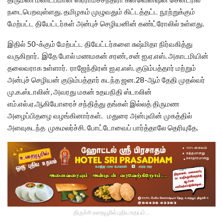
நடைபெறவுள்ளது. தமிழகம் முழுவதும் கிட்டத்தட்ட நூற்றுக்கும்
மேற்பட்ட தியேட்டர்கள் அன்புச் செழியனின் கண்ட்ரோலில் உள்ளது.
இதில் 50-க்கும் மேற்பட்ட தியேட்டர்களை சுஷ்மிதா நிர்வகித்து
வருகிறார். இதே போல் மணமகன் சரண், சன் ஐ.ஏ.எஸ். அகாடமியின்
தலைவராக உள்ளார். ராஜேந்திரன் ஐ.ஏ.எஸ். குடும்பத்தார் மற்றும்
அன்புச் செழியன் குடும்பத்தார் கடந்த ஜன.28-ஆம் தேதி முதல்வர்
மு.க.ஸ்டாலின், அவரது மகன் உதயநிதி ஸ்டாலின்
எம்.எல்.ஏ.ஆகியோரைச் சந்தித்து தங்கள் இல்லத் திருமண
அழைப்பிதழை வழங்கினார்கள். மதுரை அன்புவின் முகத்தில்
அளவுகடந்த முகமலர்ச்சி. போட்டோவைப் பார்த்தாலே தெரியுதே.
திருச்சி உறையூரில் புதிய உதயம்...