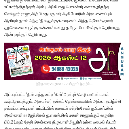
உட்கார்ந்திருந்தார் அன்பு. அப்போது அமைச்சர் களாக இருந்த
செல்லூர் ராஜு, ஆர்.பி.உதயகுமார் ஆகியோரின் அரவணைப்பும்
ஆசியும் தான் அந்த ‘தில்’லுக்குக் காரணம். அந்த அசோக்குமார்
தற்கொலை வழக்கு என்னாச்சுன்னு தமிழக போலீசுக்கும் தெரியாது,
அன்புவுக்கும் தெரியாது.
இந்த வார August 12 அங்குசம் இதழில்…
அப்படிப்பட்ட ‘தில்’ கந்துவட்டி ‘கிங்’ அன்புச் செழியனின் மகள்
சுஷ்மிதாவுக்கும், அமைச்சர் தங்கம் தென்னரசுவின் அக்கா தமிழ்ச்சி
தங்கப்பாண்டியன் எம்.பி.யின் கணவர் சந்திரசேகர் ஐ.பி.எஸ்.சின்
அண்ணன் ராஜேந்திரன் ஐ.ஏ.எஸ்.சின் மகன் சரணுக்கும் வருகிற
பிப்.21ஆம் தேதி சென்னை திருவான்மியூரில் உள்ள ஃபைவ் ஸ்டார்
திருமண மண்டபமான ஸ்ரீராமச்சந்திரா கன்வென்ஷன் சென்டரில்