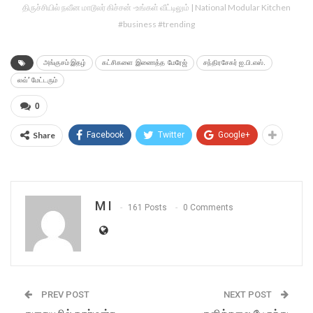
திருச்சியில் நவீன மாடூலர் கிச்சன் -உங்கள் வீட்டிலும் | National Modular Kitchen
#business #trending
அங்குசம் இதழ்
கட்சிகளை இணைத்த மேரேஜ்
சந்திரசேகர் ஐ.பி.எஸ்.
லவ்’ மேட்டரும்
0
Share
Facebook
Twitter
Google+
M I
161 Posts
0 Comments
PREV POST
NEXT POST