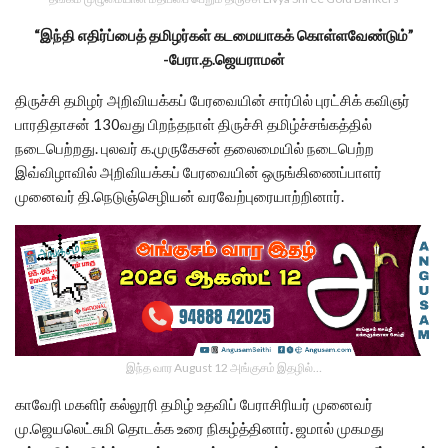
“இந்தி எதிர்ப்பைத் தமிழர்கள் கடமையாகக் கொள்ளவேண்டும்”
-பேரா.த.ஜெயராமன்
திருச்சி தமிழர் அறிவியக்கப் பேரவையின் சார்பில் புரட்சிக் கவிஞர்
பாரதிதாசன் 130வது பிறந்தநாள் திருச்சி தமிழ்ச்சங்கத்தில்
நடைபெற்றது. புலவர் க.முருகேசன் தலைமையில் நடைபெற்ற
இவ்விழாவில் அறிவியக்கப் பேரவையின் ஒருங்கிணைப்பாளர்
முனைவர் தி.நெடுஞ்செழியன் வரவேற்புரையாற்றினார்.
இந்த வார August 12 அங்குசம் இதழில்…
காவேரி மகளிர் கல்லூரி தமிழ் உதவிப் பேராசிரியர் முனைவர்
மு.ஜெயலெட்சுமி தொடக்க உரை நிகழ்த்தினார். ஜமால் முகமது