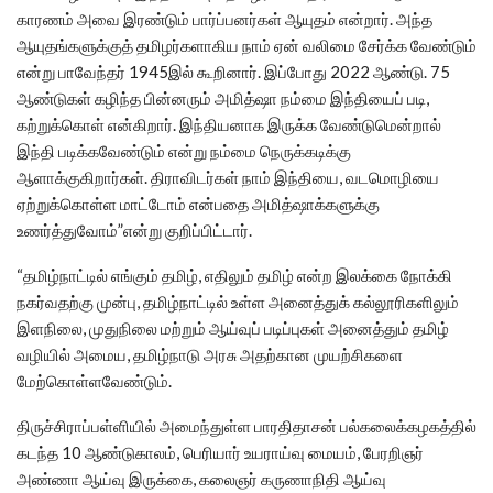
காரணம் அவை இரண்டும் பார்ப்பனர்கள் ஆயுதம் என்றார். அந்த
ஆயுதங்களுக்குத் தமிழர்களாகிய நாம் ஏன் வலிமை சேர்க்க வேண்டும்
என்று பாவேந்தர் 1945இல் கூறினார். இப்போது 2022 ஆண்டு. 75
ஆண்டுகள் கழிந்த பின்னரும் அமித்ஷா நம்மை இந்தியைப் படி,
கற்றுக்கொள் என்கிறார். இந்தியனாக இருக்க வேண்டுமென்றால்
இந்தி படிக்கவேண்டும் என்று நம்மை நெருக்கடிக்கு
ஆளாக்குகிறார்கள். திராவிடர்கள் நாம் இந்தியை, வடமொழியை
ஏற்றுக்கொள்ள மாட்டோம் என்பதை அமித்ஷாக்களுக்கு
உணர்த்துவோம்”என்று குறிப்பிட்டார்.
“தமிழ்நாட்டில் எங்கும் தமிழ், எதிலும் தமிழ் என்ற இலக்கை நோக்கி
நகர்வதற்கு முன்பு, தமிழ்நாட்டில் உள்ள அனைத்துக் கல்லூரிகளிலும்
இளநிலை, முதுநிலை மற்றும் ஆய்வுப் படிப்புகள் அனைத்தும் தமிழ்
வழியில் அமைய, தமிழ்நாடு அரசு அதற்கான முயற்சிகளை
மேற்கொள்ளவேண்டும்.
திருச்சிராப்பள்ளியில் அமைந்துள்ள பாரதிதாசன் பல்கலைக்கழகத்தில்
கடந்த 10 ஆண்டுகாலம், பெரியார் உயராய்வு மையம், பேரறிஞர்
அண்ணா ஆய்வு இருக்கை, கலைஞர் கருணாநிதி ஆய்வு