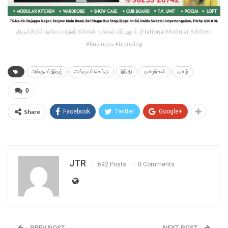
திருச்சியில் நவீன மாடூலர் கிச்சன் -உங்கள் வீட்டிலும் | National Modular Kitchen
#business #trending
அங்குசம் இதழ்
அங்குசம் செய்தி
இந்தி
தமிழர்கள்
தமிழ்
0
Share
Facebook
Twitter
Google+
JTR
692 Posts
0 Comments
PREV POST
NEXT POST