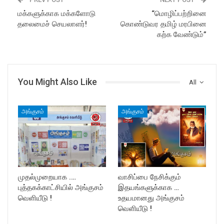
மக்களுக்காக மக்களோடு
“மொழிப்பற்றினை
தலைமைச் செயலாளர்!
கொண்டுவர தமிழ் மரபினை
கற்க வேண்டும்”
You Might Also Like
All
அங்குசம்
அங்குசம்
முதல்முறையாக .…
வாசிப்பை நேசிக்கும்
புத்தகக்காட்சியில் அங்குசம்
இதயங்களுக்காக …
வெளியீடு !
உதயமானது அங்குசம்
வெளியீடு !