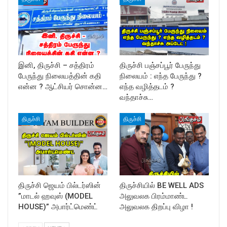
இனி, திருச்சி – சத்திரம்
திருச்சி பஞ்சப்பூர் பேருந்து
பேருந்து நிலையத்தின் கதி
நிலையம் : எந்த பேருந்து ?
என்ன ? ஆட்சியர் சொன்ன…
எந்த வழித்தடம் ?
வந்தாச்சு…
திருச்சி
திருச்சி
திருச்சி ஜெயம் பில்டர்ஸின்
திருச்சியில் BE WELL ADS
”மாடல் ஹவுஸ் (MODEL
அலுவலக பிரம்மாண்ட
HOUSE)” அபார்ட்மெண்ட்
அலுவலக திறப்பு விழா !