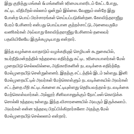
இது குறித்து மங்கள் & மங்களின் உரிமையாளரிடம் கேட்டபோது,
கட்டிட வீதிமீறல் எல்லாம் ஒன்றும் இல்லை. வேணும் என்றே இது
போன்ற பொய் பிரச்சாரங்கள் செய்யப்படுகின்றன. கோவிந்தராஜீலு
பேரம் பேசினார் என்பது பொய்யான குற்றச்சாட்டு, அனைவருமே
வணிகர்கள் அவ்வாறு கோவிந்தராஜீலு பேசினால் தலைவர்
பதவியிலேயே இருக்கமுடியாது என்றார்.
இந்த வழக்கை வாதாடும் வழக்கறிஞர் செழியன் கூறுகையில்,
உயர்நீதிமன்றத்தில் உத்தரவை எதிர்த்து கட்டிட உரிமையாளர்கள் மேல்
முறையிடு செல்லவில்லை, அதிகாரிகளின் நடவடிக்கை எதிர்த்தே
மேல்முறையீடு சென்றுள்ளனர். இதற்கு சட்டத்தில் இடம் உள்ளது. இனி
மேல்முறையீட்டில் அவர்கள் மேற்கொள்ளும் நடவடிக்கையில் அவர்கள்
சட்டத்தை மீறி கட்டிடங்களை கட்டியுள்ளது தெரியவந்தால் நடவடிக்கை
மேற்கொள்வார்கள். அல்லூர் சீனிவாசனுக்கும் நோட்டீஸ் கொடுக்க
சொல்லி உத்தரவு உள்ளது. இந்த விசாரணையில் அவரும் இருக்கலாம்.
அவர்கள் என்ன உத்தரவு பிறப்பிக்கிறார்களோ அதற்கு மேல்
மேல்முறையீடு செல்லலாம் என்றார்.