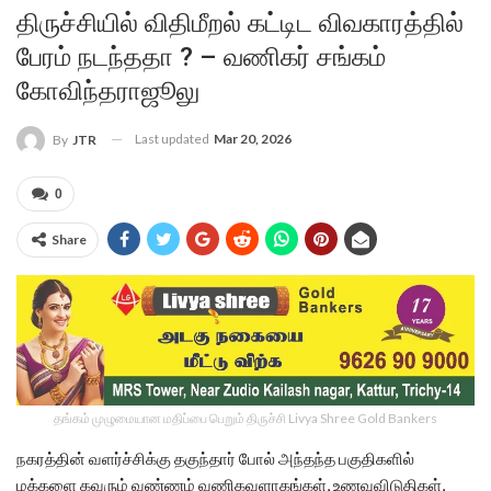
திருச்சியில் விதிமீறல் கட்டிட விவகாரத்தில்
பேரம் நடந்ததா ? – வணிகர் சங்கம்
கோவிந்தராஜூலு
Last updated
Mar 20, 2026
By
JTR
0
Share
தங்கம் முழுமையான மதிப்பை பெறும் திருச்சி Livya Shree Gold Bankers
நகரத்தின் வளர்ச்சிக்கு தகுந்தார் போல் அந்தந்த பகுதிகளில்
மக்களை கவரும் வண்ணம் வணிகவளாகங்கள், உணவுவிடுதிகள்,