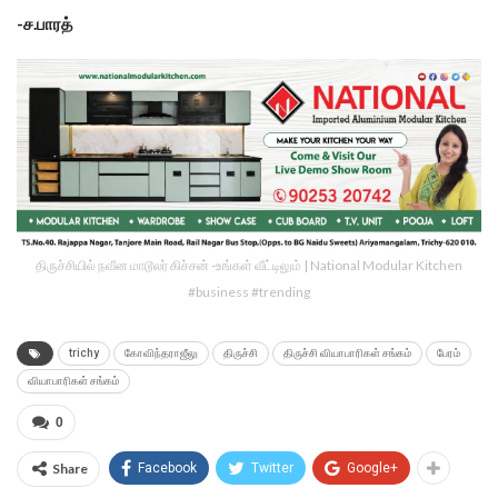
-ச.பாரத்
திருச்சியில் நவீன மாடூலர் கிச்சன் -உங்கள் வீட்டிலும் | National Modular Kitchen
#business #trending
trichy
கோவிந்தராஜீலு
திருச்சி
திருச்சி வியாபாரிகள் சங்கம்
பேரம்
வியாபாரிகள் சங்கம்
0
Share
Facebook
Twitter
Google+