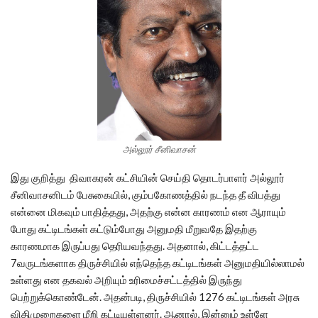
அல்லூர் சீனிவாசன்
இது குறித்து திவாகரன் கட்சியின் செய்தி தொடர்பாளர் அல்லூர்
சீனிவாசனிடம் பேசுகையில், கும்பகோணத்தில் நடந்த தீ விபத்து
என்னை மிகவும் பாதித்தது, அதற்கு என்ன காரணம் என ஆராயும்
போது கட்டிடங்கள் கட்டும்போது அனுமதி மீறுவதே இதற்கு
காரணமாக இருப்பது தெரியவந்தது. அதனால், கிட்டத்தட்ட
7வருடங்களாக திருச்சியில் எந்தெந்த கட்டிடங்கள் அனுமதியில்லாமல்
உள்ளது என தகவல் அறியும் உரிமைச்சட்டத்தில் இருந்து
பெற்றுக்கொண்டேன். அதன்படி, திருச்சியில் 1276 கட்டிடங்கள் அரசு
விதிமுறைகளை மீறி கட்டியுள்ளனர். ஆனால், இன்னும் உள்ளே