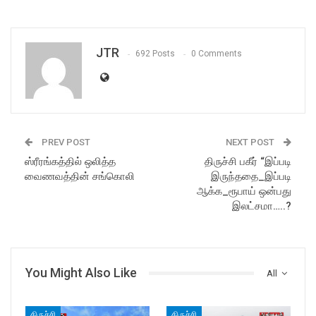
JTR
692 Posts
0 Comments
PREV POST
NEXT POST
ஸ்ரீரங்கத்தில் ஒலித்த
திருச்சி பகீர் “இப்படி
வைணவத்தின் சங்கொலி
இருந்ததை_இப்படி
ஆக்க_ரூபாய் ஒன்பது
இலட்சமா…..?
You Might Also Like
All
திருச்சி
திருச்சி