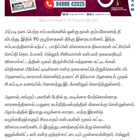
இந்த வார August 12 அங்குசம் இதழில்…
அப்படி நடைபெற்ற சம்பவங்களில் ஒன்று தான் கும்பகோணத் தீ
விபத்து. இதில் 90 குழந்தைகள் தீக்கு இறையாகினர். இந்த
சம்பவத்தினால் ஏற்பட்ட பாதிப்பின் விளைவாக திவாகரன் கட்சியின்
செய்தி தொடர்பாளர் அல்லூர் சீனிவாசன் என்பவர் தகவலறியும்
உரிமைச்சட்டத்தின் மூலம் திருச்சியில் எத்தனை கட்டிடங்கள்
விதிகளை மீறிக்கட்டியுள்ளன என்ற தகவலைப்பெற்றுக்கொண்டார்.
அதனைப்பு காராகக் கொண்டு நகராட்சி நிர்வாக ஆணையர் முதல்
சி.எம்.டி.எ வரையில் அனைத்து இடங்களிலும் கொடுத்துள்ளார்.
ஆனால், எங்கும் புகாரின் பேரில் நடவடிக்கை மேற்கொள்ளாத
காரணத்தினால், மதுரை உயர்நீதிமன்றத்தின் கிளைக்கு சென்றுள்ளார்.
ஆரம்பத்தில் இவரது வழக்கை வாதாட வந்த இரண்டு
வழக்கறிஞர்களும் சிவபாதம் என்பவரின் மூலம் கட்டிட
உரிமையாளர்களிடம் இருந்து பணத்தைப்பெற்று கொண்டு
ஒதுங்கிவிட்டனர் என்ற குற்றச்சாட்டையும் முன்வைக்கிறார் அல்லூர்