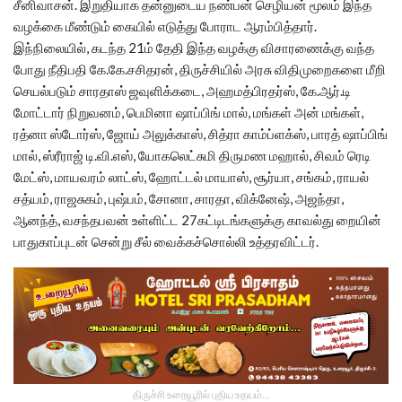
சீனிவாசன். இறுதியாக தன்னுடைய நண்பன் செழியன் மூலம் இந்த
வழக்கை மீண்டும் கையில் எடுத்து போராட ஆரம்பித்தார்.
இந்நிலையில், கடந்த 21ம் தேதி இந்த வழக்கு விசாரணைக்கு வந்த
போது நீதிபதி கே.கே.சசிதரன், திருச்சியில் அரசு விதிமுறைகளை மீறி
செயல்படும் சாரதாஸ் ஜவுளிக்கடை, அஹமத்பிரதர்ஸ், கே.ஆர்.டி
மோட்டார் நிறுவனம், பெமினா ஷாப்பிங் மால், மங்கள் அன் மங்கள்,
ரத்னா ஸ்டோர்ஸ், ஜோய் அலுக்காஸ், சித்ரா காம்ப்ளக்ஸ், பாரத் ஷாப்பிங்
மால், ஸ்ரீராஜ் டி.வி.எஸ், யோகலெட்சுமி திருமண மஹால், சிவம் ரெடி
மேட்ஸ், மாயவரம் லாட்ஸ், ஹோட்டல் மாயாஸ், சூர்யா, சங்கம், ராயல்
சத்யம், ராஜசுகம், புஷ்பம், சோனா, சாரதா, விக்னேஷ், அஜந்தா,
ஆனந்த், வசந்தபவன் உள்ளிட்ட 27கட்டிடங்களுக்கு காவல்து றையின்
பாதுகாப்புடன் சென்று சீல் வைக்கச்சொல்லி உத்தரவிட்டர்.
திருச்சி உறையூரில் புதிய உதயம்...