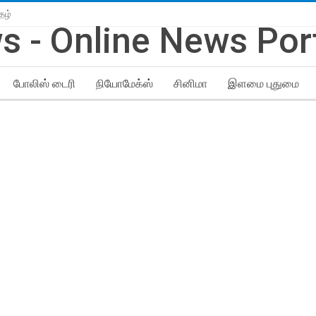
தழ்
போலிஸ் டைரி
நியோமேக்ஸ்
சினிமா
இளமை புதுமை