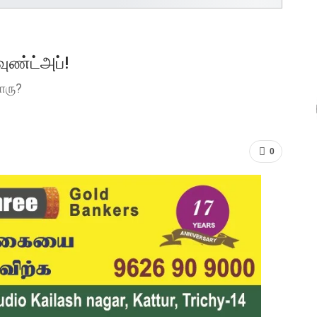
வுண்ட்அப்!
ாரு?
0