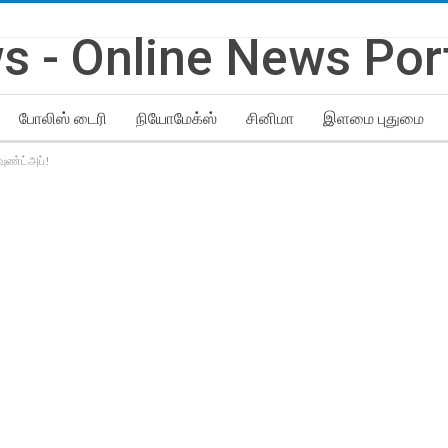
போலிஸ் டைரி
நியோமேக்ஸ்
சினிமா
இளமை புதுமை
ரவுண்ட்அப்!