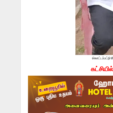
கொட்டப்பட்டு க
கட்சியி