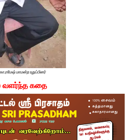
ோ.ரமேஷ் மாமன்ற உறுப்பினர்
ல் வளர்ந்த கதை