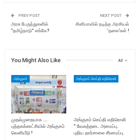
PREV POST
NEXT POST
அரசு பேருந்துகளில்
சினிமாவில் நடித்த அரசியல்
“தமிழ்நாடு” எங்கே?
‘தலை’கள் !
You Might Also Like
All
அங்குசம்
அங்குசம் செய்தி எதிரொலி
முதல்முறையாக .…
அங்குசம் செய்தி எதிரொலி
புத்தகக்காட்சியில் அங்குசம்
” வேகத்தடை அமைப்பு.
வெளியீடு !
புதிய தார்சாலை சீரமைப்பு.