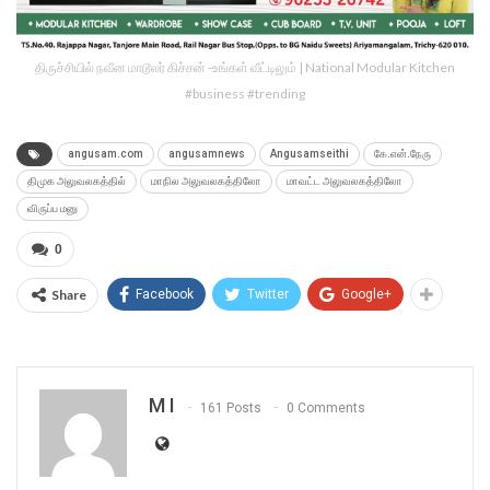
திருச்சியில் நவீன மாடூலர் கிச்சன் -உங்கள் வீட்டிலும் | National Modular Kitchen
#business #trending
angusam.com
angusamnews
Angusamseithi
கே.என்.நேரு
திமுக அலுவலகத்தில்
மாநில அலுவலகத்திலோ
மாவட்ட அலுவலகத்திலோ
விருப்ப மனு
0
Share
Facebook
Twitter
Google+
M I
161 Posts
0 Comments