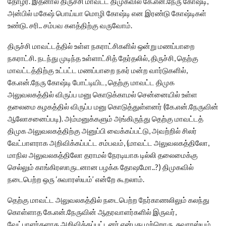
தோழர். இதனால் திருச்சி மாவட்ட திமுகவில் கே.என்.நேரு கோஷ்டி,
அன்பில் மகேஷ் பொய்யா மொழி கோஷ்டி என இரண்டு கோஷ்டிகள்
உண்டு. சரி.. சம்பவ களத்திற்கு வருவோம்.
திருச்சி மாவட்டத்தில் உள்ள நகராட்சிகளில் ஒன்று மணப்பாறை
நகராட்சி. நடந்து முடிந்த உள்ளாட்சித் தேர்தலில், திருச்சி, தெற்கு
மாவட்டத்திற்கு உட்பட்ட மணப்பாறை நகர் மன்ற வார்டுகளில்,
கே.என்.நேரு கோஷ்டி போட்டியிட, தெற்கு மாவட்ட திமுக
அலுவலகத்தில் விருப்ப மனு கொடுக்காமல் சென்னையில் உள்ள
தலைமை கழகத்தில் விருப்ப மனு கொடுத்துள்ளனர் (கே.என்.நேருவின்
ஆலோசனைப்படி). அம்மனுக்களும் அங்கிருந்து தெற்கு மாவட்டத்
திமுக அலுவலகத்திற்கு அனுப்பி வைக்கப்பட்டு, அவற்றில் சிலர்
வேட்பாளராக அறிவிக்கப்பட்ட சம்பவம், (மாவட்ட அலுவலகத்திலோ,
மாநில அலுவலகத்திலோ தராமல் நேரடியாக டில்லி தலைமைக்கு
செல்லும் காங்கிரஸாருடனான பழக்க தோஷமோ..?) திமுகவில்
நடைபெற்ற ஒரு ‘சுவாரஸ்யம்’ என்றே கூறலாம்.
தெற்கு மாவட்ட அலுவலகத்தில் நடைபெற்ற நேர்காணலிலும் கலந்து
கொள்ளாத கே.என்.நேருவின் ஆதரவாளர்களில் இருவர்,
வேட்பாளர்களாக அறிவிக்கப்பட்டனர் என்பது மற்றொரு சுவாரஸ்யம்.