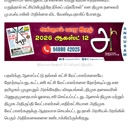
மறுத்தால் கட்சியிலிருந்தே நீக்கப் படுவீர்கள்” என திமுக தலைவர்
மு.க.ஸ்டாலின் அறிக்கை விட வேண்டியதாகிப் போனது.
இந்த வார August 12 அங்குசம் இதழில்…
பதவிக்கு ஆசைப்பட்டு தங்கள் கட்சி வேட்பாளர்களையே
தோற்கடிப்பது, கூட்டணி கட்சி வேட்பாளர்களை தோற்கடிப்பது என
தமிழகம் முழுவதும் அரங்கேறிய விஷயங்கள், திமுக தலைவரின்
அணுகுமுறையால் ஓரளவு சரி செய்யப்பட்டது. ஆனால் திமுக மற்றும்
திமுக அதிருப்தி வேட்பாளர்கள், எதிர்கட்சியான அதிமுக
வேட்பாளர்களுக்கு ஆதரவாக செயல்பட்டது தான் அரசியல் அரங்கில்
பெரும் அதிர்வலைகளை உண்டாக்கியிருக்கிறது.