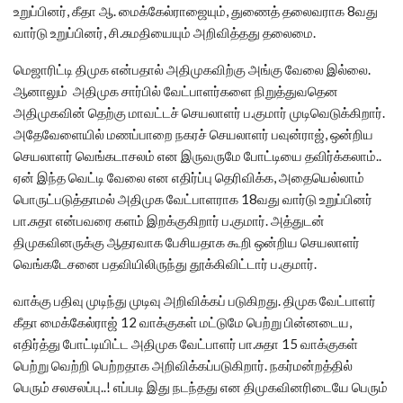
உறுப்பினர், கீதா ஆ. மைக்கேல்ராஜையும், துணைத் தலைவராக 8வது
வார்டு உறுப்பினர், சி.சுமதியையும் அறிவித்தது தலைமை.
மெஜாரிட்டி திமுக என்பதால் அதிமுகவிற்கு அங்கு வேலை இல்லை.
ஆனாலும் அதிமுக சார்பில் வேட்பாளர்களை நிறுத்துவதென
அதிமுகவின் தெற்கு மாவட்டச் செயலாளர் ப.குமார் முடிவெடுக்கிறார்.
அதேவேளையில் மணப்பாறை நகரச் செயலாளர் பவுன்ராஜ், ஒன்றிய
செயலாளர் வெங்கடாசலம் என இருவருமே போட்டியை தவிர்க்கலாம்..
ஏன் இந்த வெட்டி வேலை என எதிர்ப்பு தெரிவிக்க, அதையெல்லாம்
பொருட்படுத்தாமல் அதிமுக வேட்பாளராக 18வது வார்டு உறுப்பினர்
பா.சுதா என்பவரை களம் இறக்குகிறார் ப.குமார். அத்துடன்
திமுகவினருக்கு ஆதரவாக பேசியதாக கூறி ஒன்றிய செயலாளர்
வெங்கடேசனை பதவியிலிருந்து தூக்கிவிட்டார் ப.குமார்.
வாக்கு பதிவு முடிந்து முடிவு அறிவிக்கப் படுகிறது. திமுக வேட்பாளர்
கீதா மைக்கேல்ராஜ் 12 வாக்குகள் மட்டுமே பெற்று பின்னடைய,
எதிர்த்து போட்டியிட்ட அதிமுக வேட்பாளர் பா.சுதா 15 வாக்குகள்
பெற்று வெற்றி பெற்றதாக அறிவிக்கப்படுகிறார். நகர்மன்றத்தில்
பெரும் சலசலப்பு..! எப்படி இது நடந்தது என திமுகவினரிடையே பெரும்