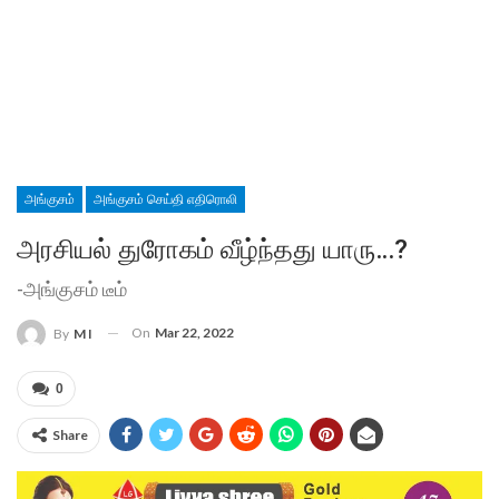
அங்குசம்
அங்குசம் செய்தி எதிரொலி
அரசியல் துரோகம் வீழ்ந்தது யாரு…?
-அங்குசம் டீம்
On
Mar 22, 2022
By
M I
0
Share