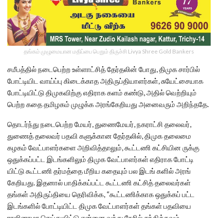
தங்கம் முழுமையான மதிப்பை பெறும் திருச்சி Livya Shree Gold Bankers
சமீபத்தில் நடைபெற்ற உள்ளாட்சித் தேர்தலின் போது, திமுக சார்பில்
போட்டியிட வாய்ப்பு கிடைக்காத அதிருப்தியாளர்கள், சுயேட்சையாக
போட்டியிட்டு திமுகவிற்கு எதிராக களம் கண்டு, அதில் வெற்றியும்
பெற்ற கதை தமிழகம் முழுக்க அரங்கேறியது அனைவரும் அறிந்ததே.
தொடர்ந்து நடைபெற்ற மேயர், துணைமேயர், நகராட்சி தலைவர்,
துணைத் தலைவர் பதவி களுக்கான தேர்தலில், திமுக தலைமை
கழகம் வேட்பாளர்களை அறிவித்தாலும், கூட்டணி கட்சியின ருக்கு
ஒதுக்கப்பட்ட இடங்களிலும் திமுக வேட்பாளர்கள் எதிராக போட்டி
யிட்டு கூட்டணி தர்மத்தை மீறிய கதையும் பல இடங் களில் அரங்
கேறியது. இதனால் பாதிக்கப்பட்ட கூட்டணி கட்சித் தலைவர்கள்
தங்கள் அதிருப்தியை தெரிவிக்க, “கூட்டணிக்காக ஒதுக்கப் பட்ட
இடங்களில் போட்டியிட்ட திமுக வேட்பாளர்கள் தங்கள் பதவியை
ராஜினாமா செய்துவிட்டு என்னை வந்து நேரில் சந்திக்கவும்.